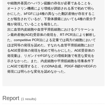
や細胞外基質のヘパラン硫酸の存在が必要であることを、
オートクリン機構により増殖が調節される系で初めて明ら
かにした。bFGFには4種の異なった翻訳産物が存在するこ
とが報告されているが、下垂体腫瘍においても4種の亜分子
種が発現していることを報告した。
次に血管内皮細胞や血管平滑筋細胞におけるグリケーショ
ン最終産物(AGE)受容体の発現を、RT-PCR法により解析し
た。competitive PCR法による定量では両方の細胞において
ほぼ同等の発現を認めた。すなわち血管平滑筋細胞におけ
るAGE受容体の発現を初めて明らかにした。AGE受容体の
発現量は、リガンドやFGFなどの増殖刺激で有意な変化を
示さなかった。また、内皮細胞や平滑筋細胞を培養条件下
にAGEで処理すると、そのDNA合成、PDGF-B鎖やVEGFの
発現には明らかな変化を認めなかった。
Report
(1 results)