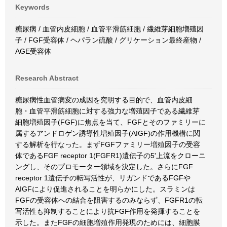
Keywords
糖尿病 / 血管内皮細胞 / 血管平滑筋細胞 / 繊維芽細胞増殖因
子 / FGF受容体 / ヘパラン硫酸 / グリケーション最終産物 /
AGE受容体
Research Abstract
糖尿病性血管病変の成因を究明する目的で、血管内皮細
胞・血管平滑筋細胞に対する強力な増殖因子である繊維芽
細胞増殖因子(FGF)に焦点を当て、FGFとそのファミリーに
属するアンドロゲン誘導性増殖因子(AIGF)の作用機構に関
する解析を行なった。まずFGFファミリー増殖因子の受容
体であるFGF receptor 1(FGFR1)遺伝子の5'上流をクローニ
ングし、そのプロモーター領域を決定した。さらにFGF
receptor 1遺伝子の転写活性が、リガンドであるFGFや
AIGFにより促進されることを明らかにした。スラミンは
FGFの受容体への結合を阻害するのみならず、FGFR1の転
写活性も抑制することにより抗FGF作用を発揮することを
示した。またFGFの細胞増殖作用発現のためには、細胞膜