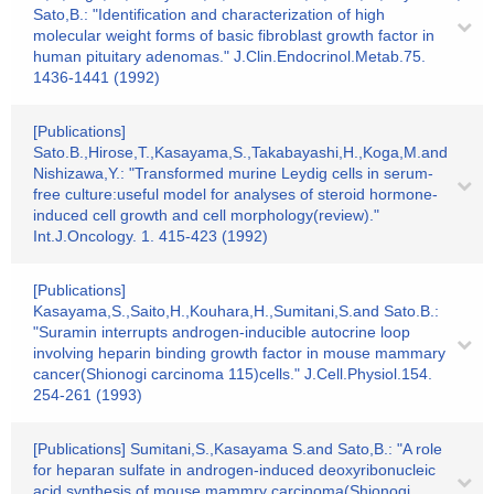
Sato,B.: "Identification and characterization of high
molecular weight forms of basic fibroblast growth factor in
human pituitary adenomas." J.Clin.Endocrinol.Metab.75.
1436-1441 (1992)
[Publications]
Sato.B.,Hirose,T.,Kasayama,S.,Takabayashi,H.,Koga,M.and
Nishizawa,Y.: "Transformed murine Leydig cells in serum-
free culture:useful model for analyses of steroid hormone-
induced cell growth and cell morphology(review)."
Int.J.Oncology. 1. 415-423 (1992)
[Publications]
Kasayama,S.,Saito,H.,Kouhara,H.,Sumitani,S.and Sato.B.:
"Suramin interrupts androgen-inducible autocrine loop
involving heparin binding growth factor in mouse mammary
cancer(Shionogi carcinoma 115)cells." J.Cell.Physiol.154.
254-261 (1993)
[Publications] Sumitani,S.,Kasayama S.and Sato,B.: "A role
for heparan sulfate in androgen-induced deoxyribonucleic
acid synthesis of mouse mammry carcinoma(Shionogi