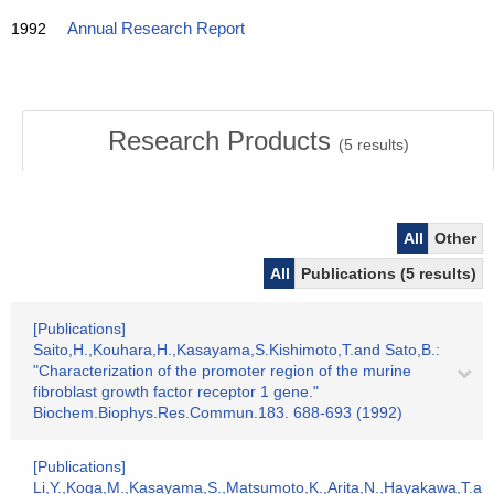
1992
Annual Research Report
Research Products
(
5
results)
All
Other
All
Publications (5 results)
[Publications]
Saito,H.,Kouhara,H.,Kasayama,S.Kishimoto,T.and Sato,B.:
"Characterization of the promoter region of the murine
fibroblast growth factor receptor 1 gene."
Biochem.Biophys.Res.Commun.183. 688-693 (1992)
[Publications]
Li,Y.,Koga,M.,Kasayama,S.,Matsumoto,K.,Arita,N.,Hayakawa,T.an