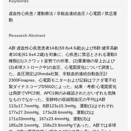
Keywords
虚血性心疾患 / 運動療法 / 非観血連続血圧 / 心電図 / 禁忌運
動
Research Abstract
A群:虚血性心疾患患者14名(59.8±4.6歳)およびB群:健常高齢
者10名(61.6±4.2歳)を対象に、心疾患に禁忌とされる運動3
種類((1)スクワット姿勢での作業、(2)重量物の挙上および
(3)卓球ストローク中)の血圧、心電図変化について調査し
た。血圧測定は0hmda社製、非観血的連続自動血圧計
2300Finapres、心電図モニターおよび記録はフクダ電子社
製ダイナスコープDS502によった。結果・考察:心電図変化
は両群でVPC2例、APC1例のみ確認されたがいずれも危険
なものでなかった。安静時の収縮期血圧の平均はA群
113±17.7mmHg、B群123±15.3mHg、運動(1)はそれぞれ
177±27.2mmHg、173±28.6mmHg、運動(2)は
171±33mmHg、167±23.4mmHg、運動(3)は
185±28.1mmHg、158±23.8mmHgであった。A群では卓球