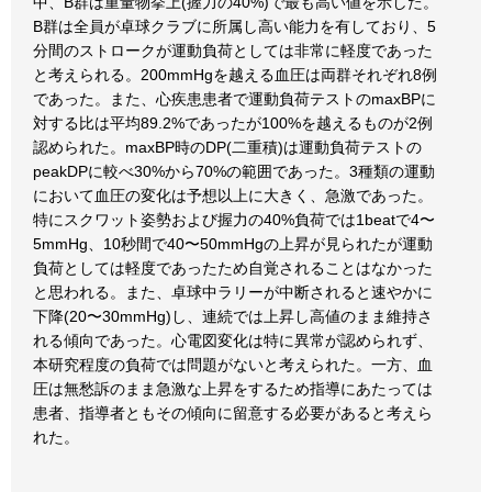
中、B群は重量物挙上(握力の40%)で最も高い値を示した。
B群は全員が卓球クラブに所属し高い能力を有しており、5
分間のストロークが運動負荷としては非常に軽度であった
と考えられる。200mmHgを越える血圧は両群それぞれ8例
であった。また、心疾患患者で運動負荷テストのmaxBPに
対する比は平均89.2%であったが100%を越えるものが2例
認められた。maxBP時のDP(二重積)は運動負荷テストの
peakDPに較べ30%から70%の範囲であった。3種類の運動
において血圧の変化は予想以上に大きく、急激であった。
特にスクワット姿勢および握力の40%負荷では1beatで4〜
5mmHg、10秒間で40〜50mmHgの上昇が見られたが運動
負荷としては軽度であったため自覚されることはなかった
と思われる。また、卓球中ラリーが中断されると速やかに
下降(20〜30mmHg)し、連続では上昇し高値のまま維持さ
れる傾向であった。心電図変化は特に異常が認められず、
本研究程度の負荷では問題がないと考えられた。一方、血
圧は無愁訴のまま急激な上昇をするため指導にあたっては
患者、指導者ともその傾向に留意する必要があると考えら
れた。