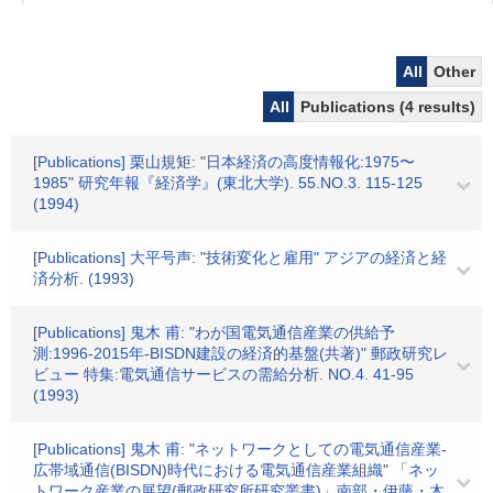
All
Other
All
Publications (4 results)
[Publications] 栗山規矩: "日本経済の高度情報化:1975〜
1985" 研究年報『経済学』(東北大学). 55.NO.3. 115-125
(1994)
[Publications] 大平号声: "技術変化と雇用" アジアの経済と経
済分析. (1993)
[Publications] 鬼木 甫: "わが国電気通信産業の供給予
測:1996-2015年-BISDN建設の経済的基盤(共著)" 郵政研究レ
ビュー 特集:電気通信サービスの需給分析. NO.4. 41-95
(1993)
[Publications] 鬼木 甫: "ネットワークとしての電気通信産業-
広帯域通信(BISDN)時代における電気通信産業組織" 「ネッ
トワーク産業の展望(郵政研究所研究叢書)」南部・伊藤・木