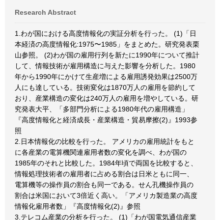
Research Abstract
1.わが国における高度情報化の実証分析を行った。 (1)「日
本経済の高度情報化:1975〜1985」をまとめた。研究発表栗
山参照。 (2)わが国の雇用行列を新たに1990年について推計
して、情報技術が雇用構造に与えた影響を分析した。1980
年から1990年にかけて生産増による雇用誘発効果は2500万
人にも達している。技術変化は1870万人の雇用を節約して
おり、産業構造の変化は240万人の雇用を増やしている。研
究発表大平、「多部門分析による1980年代の雇用構造」
『高度情報化と経済成長・産業構造・貿易摩擦(2)』1993参
照
2.日本情報化の比較を行った。 アメリカの雇用統計をもと
に各産業の電算機関連雇用者数の変化を調べ、わが国の
1985年のそれと比較した。1984年頃で両国を比較すると、
情報処理技術者の雇用者に占める割合は日米ともに同一、
電算機等の操作員の割合も同一である。せん孔機操作員の
割合は米国において3倍近く高い。「アメリカ製造業の高度
情報化雇用者数」『高度情報化(2)』参照
3.テレコム産業の分析を行った。 (1)「わが国電気通信産業