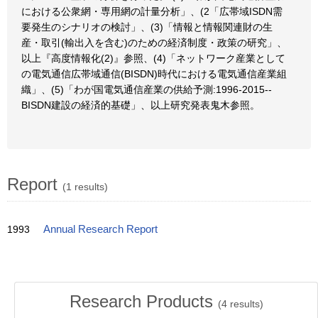
における公衆網・専用網の計量分析」、(2「広帯域ISDN需
要発生のシナリオの検討」、(3)「情報と情報関連財の生
産・取引(輸出入を含む)のための経済制度・政策の研究」、
以上『高度情報化(2)』参照、(4)「ネットワーク産業として
の電気通信広帯域通信(BISDN)時代における電気通信産業組
織」、(5)「わが国電気通信産業の供給予測:1996-2015--
BISDN建設の経済的基礎」、以上研究発表鬼木参照。
Report
(1 results)
1993
Annual Research Report
Research Products
(
4
results)