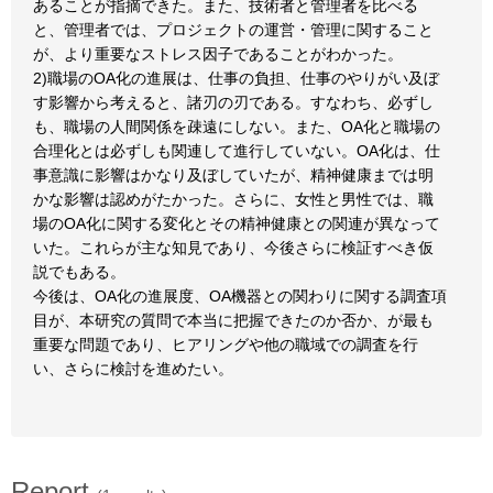
あることが指摘できた。また、技術者と管理者を比べる
と、管理者では、プロジェクトの運営・管理に関すること
が、より重要なストレス因子であることがわかった。
2)職場のOA化の進展は、仕事の負担、仕事のやりがい及ぼ
す影響から考えると、諸刃の刃である。すなわち、必ずし
も、職場の人間関係を疎遠にしない。また、OA化と職場の
合理化とは必ずしも関連して進行していない。OA化は、仕
事意識に影響はかなり及ぼしていたが、精神健康までは明
かな影響は認めがたかった。さらに、女性と男性では、職
場のOA化に関する変化とその精神健康との関連が異なって
いた。これらが主な知見であり、今後さらに検証すべき仮
説でもある。
今後は、OA化の進展度、OA機器との関わりに関する調査項
目が、本研究の質問で本当に把握できたのか否か、が最も
重要な問題であり、ヒアリングや他の職域での調査を行
い、さらに検討を進めたい。
Report