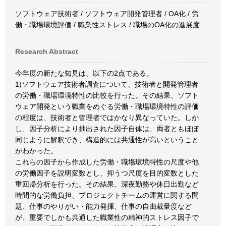
ソフトウェア技術者 / ソフトウェア開発管理者 / OA化 / 労
働・職場環境評価 / 職業性ストレス / 職場のOA化の進展度
Research Abstract
今年度の新たな知見は、以下の2点である。
1)ソフトウェア技術者調査について、技術者と開発管理者
の労働・職場環境特性の比較を行った。その結果、ソフト
ウェア開発という職業をめぐる労働・職場環境特性の評価
の程度は、技術者と管理者ではかなり異なっていた。しか
し、因子分析により抽出された因子自体は、両者ともほぼ
同じように解釈でき、構造的には共通性が高いということ
がわかった。
これらの因子から作成した労働・職場環境特性の尺度や他
の労働因子を説明変数とし、抑うつ尺度を目的変数とした
重回帰分析を行った。その結果、深夜勤務や休日出勤など
時間的な労働負担、プロジェクトチームの運営に関する問
題、仕事のやりがい・能力発揮、仕事の自由裁量度など
が、重要でしかも共通した職業性の精神的ストレス因子で