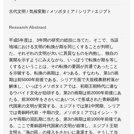
古代文明 / 気候変動 / メソポタミア / シリア / エジプト
Research Abstract
平成5年度は、3年間の研究の総括に当てた。そこで、当該
地域における文明の転換が期を同じくすることが判明し
た。それぞれの文明が大いに異質なものを内抱し、独自の
展開を示すようにみえながら、いっぽうで転換が期を等し
くするということは、その転換の要因が共通であったこと
を示唆する。転換の画期は、4つある。すなわち、第1の画
期は前5000年前後である。シリア方面で大規模農耕村落が
解体し、いっぽうメソポタミアでは、初期王朝時代に連な
るウバイド文化が抬頭する。第2の画期は前2000年前後にあ
たる。前3000年をさかいにあいついで形成された青銅器時
代国家の文明が変質する。エジプトでは第1中間期、シリア
では青銅時代前・中期の交、メソポタミアではイシン・ラ
ルサ両期の混乱期に当たる。第3の画期は前1000年前後であ
る。ここで青銅器時代国家の文明が崩壊し、エジプト王朝
文明も「海の民」の侵入をさかいに衰退する。そうして当