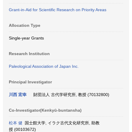
Grant-in-Aid for Scientific Research on Priority Areas
Allocation Type
Single-year Grants
Research Institution
Paleological Association of Japan Inc.
Principal Investigator
川西 宏幸
財団法人 古代学研究所, 教授 (70132800)
Co-Investigator(Kenkyū-buntansha)
松本 健
国士館大学, イラク古代文化研究所, 助教
授 (00103672)