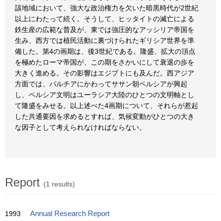
該地域において、強大な政治権力を欠いた暗黒時代が2世紀
以上にわたって続く。そうして、ヒッタイトの滅亡による
鉄生産の広範な普及が、東では強圧的なアッシリア帝国を
生み、西方では植民活動に裏づけられたギリシア世界を準
備した。第4の画期は、後3世紀である。隆盛、拡大の頂点
を極めたローマ帝国が、この期をさかいにして衰退の歩を
大きく進める。その影響はエジプトにも及んだ。西アジア
方面では、パルチアにかわってササン朝ペルシアが興起
し、ペルシア文明はユーラシア大陸のひとつの文明軸とし
て隆盛をみせる。以上述べた4画期について、それらが惹起
した共通要因を求めるとすれば、気候変動がひとつの大き
な因子として考えられなければならない。
Report
(1 results)
1993
Annual Research Report