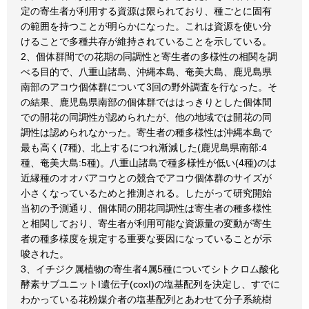
定の寄生者が利用する資源は限られており、種ごとに固有
の範囲を持つことが明らかになった。これは資源を使い分
けることで多種共存が維持されていることを示している。
2、個体群間での花期の同調性と寄生者の多様性の相関を調
べる目的で、八重山諸島、沖縄本島、奄美大島、鹿児島県
南部のアコウ個体群について3回の野外調査を行なった。そ
の結果、鹿児島県南部の個体群でははっきりとした個体間
での開花の同調性が認められたが、他の地域では開花の同
調性は認められなかった。寄生者の種多様性は沖縄本島で
最も高く(7種)、北上するにつれ漸減した(鹿児島県南部:4
種、奄美大島:5種)。八重山諸島で種多様性が低い(4種)のは
近縁種のオオバアコウとの競合でアコウ個体群のサイズが
小さくなっているためと推測される。したがって研究開始
当初の予測通り、個体間の開花同調性は寄生者の種多様性
と相関しており、寄生者が利用可能な資源量の変動が寄生
者の種多様度を規定する重要な要因になっていることが示
唆された。
3、イチジク属植物の寄生者4属5種についてシトクロム酸化
酵素サブユニットI遺伝子(coxI)の塩基配列を決定し、すでに
わかっている花粉媒介者の塩基配列とあわせて分子系統樹