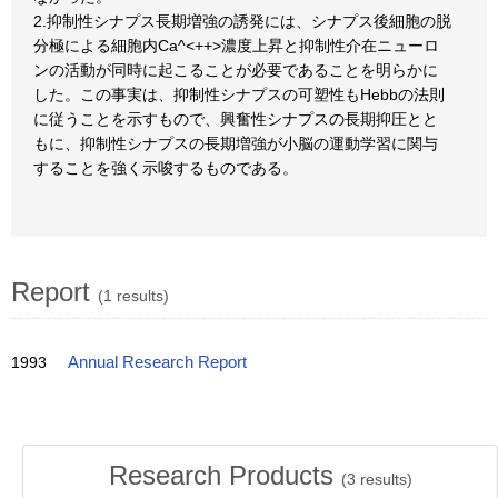
2.抑制性シナプス長期増強の誘発には、シナプス後細胞の脱
分極による細胞内Ca^<++>濃度上昇と抑制性介在ニューロ
ンの活動が同時に起こることが必要であることを明らかに
した。この事実は、抑制性シナプスの可塑性もHebbの法則
に従うことを示すもので、興奮性シナプスの長期抑圧とと
もに、抑制性シナプスの長期増強が小脳の運動学習に関与
することを強く示唆するものである。
Report
(1 results)
1993
Annual Research Report
Research Products
(
3
results)