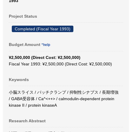
1993
Project Status
Completed (Fiscal Year 1993)
Budget Amount
*help
¥2,500,000 (Direct Cost: ¥2,500,000)
Fiscal Year 1993: ¥2,500,000 (Direct Cost: ¥2,500,000)
Keywords
小脳スライス / パッチクランプ / 抑制性シナプス / 長期増強
/ GABA受容体 / Ca^<++> / calmodulin-dependent protein
kinase II / protein kinaseA
Research Abstract