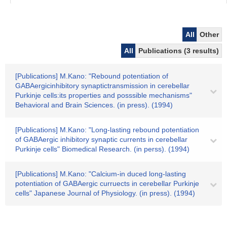
All
Other
All
Publications (3 results)
[Publications] M.Kano: "Rebound potentiation of
GABAergicinhibitory synaptictransmission in cerebellar
Purkinje cells:its properties and posssible mechanisms"
Behavioral and Brain Sciences. (in press). (1994)
[Publications] M.Kano: "Long-lasting rebound potentiation
of GABAergic inhibitory synaptic currents in cerebellar
Purkinje cells" Biomedical Research. (in perss). (1994)
[Publications] M.Kano: "Calcium-in duced long-lasting
potentiation of GABAergic curruects in cerebellar Purkinje
cells" Japanese Journal of Physiology. (in press). (1994)