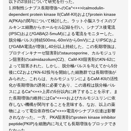
以下の2項目について研究を行った。
1.抑制性シナプス長期増強へのCa^<++>/calmodulin-
dependent protein kinase II(CaM-KII)およびprotein kinase
A(PKA)の関与について検討した。ラット小脳スライスのプ
ルキンエ細胞からホールセル記録を行い、シナプス後電流
(IPSC)およびGABA(2-5muM)による電流をモニターした。
脱分極パルス(持続500ms,-60mVから0mV)によりIPSCおよ
びGABA電流が増強し40分以上持続した。この長期増強は、
プロテインキナーゼ阻害剤のstaurosporine、カルモジュリ
ン阻害剤のcalmidazolium(CZ)、CaM-KII阻害剤のKN-62に
よって阻害された。しかし、脱分極パルスを与えてから5分
後にCZおよびKN-62投与を開始した細胞群では長期増強が
みられた。これらは、カルモジュリンによるCaM-KIIの活性
化が長期増強の誘発に必要であり、この過程は脱分極パル
スによるCa^<++>上昇の5分以内に終了することを示す。ま
た長期増強の維持にはCa^<++>およびカルモジユリンに依
存しない機構が関与することを意味する。なお、以上の薬
物によって電位依存性Ca^<++>電流やシナプス伝達は影響
されなかった。一方、PKA阻害剤のprotein kinase inhibitor
peptide(PKIP)を細胞内に与えても長期増強をブロックでき
なかった。