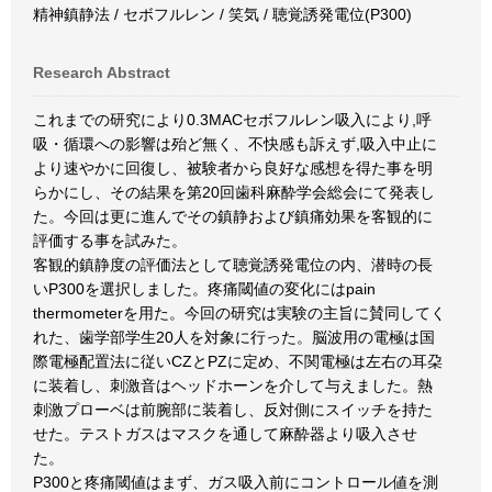
精神鎮静法 / セボフルレン / 笑気 / 聴覚誘発電位(P300)
Research Abstract
これまでの研究により0.3MACセボフルレン吸入により,呼
吸・循環への影響は殆ど無く、不快感も訴えず,吸入中止に
より速やかに回復し、被験者から良好な感想を得た事を明
らかにし、その結果を第20回歯科麻酔学会総会にて発表し
た。今回は更に進んでその鎮静および鎮痛効果を客観的に
評価する事を試みた。
客観的鎮静度の評価法として聴覚誘発電位の内、潜時の長
いP300を選択しました。疼痛閾値の変化にはpain
thermometerを用た。今回の研究は実験の主旨に賛同してく
れた、歯学部学生20人を対象に行った。脳波用の電極は国
際電極配置法に従いCZとPZに定め、不関電極は左右の耳朶
に装着し、刺激音はヘッドホーンを介して与えました。熱
刺激プローベは前腕部に装着し、反対側にスイッチを持た
せた。テストガスはマスクを通して麻酔器より吸入させ
た。
P300と疼痛閾値はまず、ガス吸入前にコントロール値を測