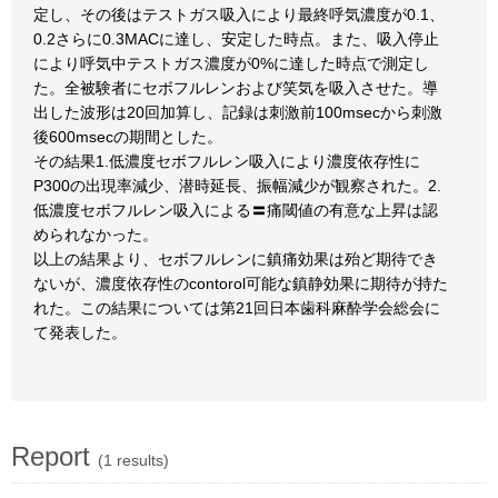
定し、その後はテストガス吸入により最終呼気濃度が0.1、
0.2さらに0.3MACに達し、安定した時点。また、吸入停止
により呼気中テストガス濃度が0%に達した時点で測定し
た。全被験者にセボフルレンおよび笑気を吸入させた。導
出した波形は20回加算し、記録は刺激前100msecから刺激
後600msecの期間とした。
その結果1.低濃度セボフルレン吸入により濃度依存性に
P300の出現率減少、潜時延長、振幅減少が観察された。2.
低濃度セボフルレン吸入による〓痛閾値の有意な上昇は認
められなかった。
以上の結果より、セボフルレンに鎮痛効果は殆ど期待でき
ないが、濃度依存性のcontorol可能な鎮静効果に期待が持た
れた。この結果については第21回日本歯科麻酔学会総会に
て発表した。
Report
(1 results)