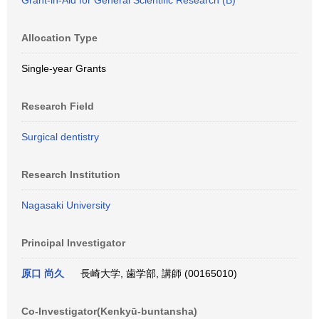
Grant-in-Aid for General Scientific Research (B)
Allocation Type
Single-year Grants
Research Field
Surgical dentistry
Research Institution
Nagasaki University
Principal Investigator
原口 尚久
長崎大学, 歯学部, 講師 (00165010)
Co-Investigator(Kenkyū-buntansha)