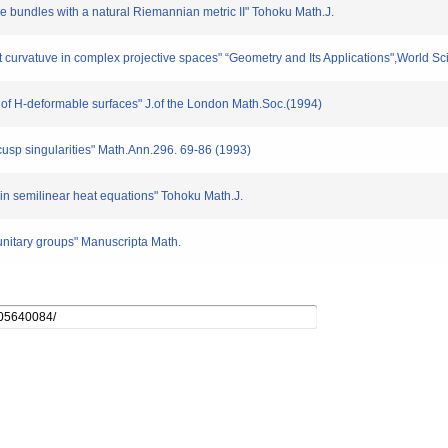
me bundles with a natural Riemannian metric II" Tohoku Math.J.
curvatuve in complex projective spaces" “Geometry and Its Applications",World Scie
 of H-deformable surfaces" J.of the London Math.Soc.(1994)
usp singularities" Math.Ann.296. 69-86 (1993)
ain semilinear heat equations" Tohoku Math.J.
 unitary groups" Manuscripta Math.