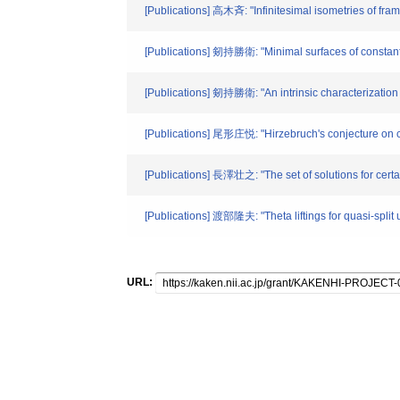
[Publications] 高木斉: "Infinitesimal isometries of fra
[Publications] 剱持勝衛: "Minimal surfaces of constant 
[Publications] 剱持勝衛: "An intrinsic characterization
[Publications] 尾形庄悦: "Hirzebruch's conjecture on c
[Publications] 長澤壮之: "The set of solutions for cert
[Publications] 渡部隆夫: "Theta liftings for quasi-split
URL: