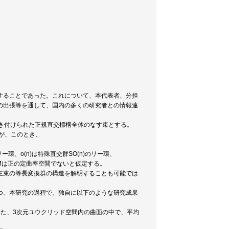
することであった。これについて、本代表者、分担
の出張等を通して、国内の多くの研究者との情報連
向き付けられた正規直交標構全体のなす束とする。
つが、このとき、
リー環、o(n)は特殊直交群SO(n)のリー環、
あり、Mは正の定曲率空間でないと仮定する。
主束の等長変換群の構造を解明することも可能では
つ、本研究の過程で、独自に以下のような研究成果
た、3次元ユウクリッド空間内の曲面の中で、平均