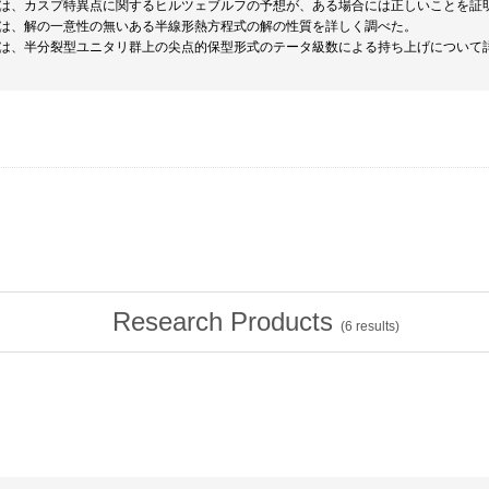
は、カスプ特異点に関するヒルツェブルフの予想が、ある場合には正しいことを証
は、解の一意性の無いある半線形熱方程式の解の性質を詳しく調べた。
は、半分裂型ユニタリ群上の尖点的保型形式のテータ級数による持ち上げについて
Research Products
(
6
results)