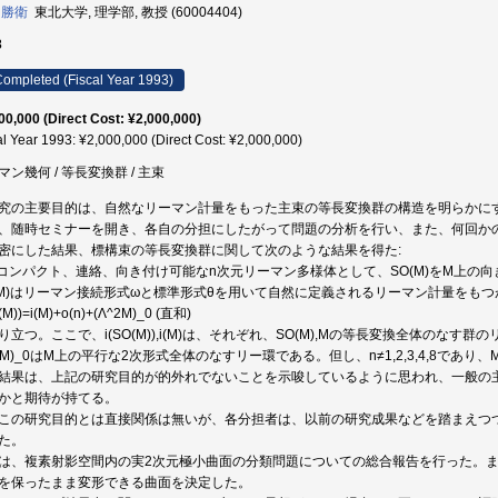
 勝衛
東北大学, 理学部, 教授 (60004404)
3
ompleted (Fiscal Year 1993)
00,000 (Direct Cost: ¥2,000,000)
al Year 1993: ¥2,000,000 (Direct Cost: ¥2,000,000)
マン幾何 / 等長変換群 / 主束
究の主要目的は、自然なリーマン計量をもった主束の等長変換群の構造を明らかに
、随時セミナーを開き、各自の分担にしたがって問題の分析を行い、また、何回か
密にした結果、標構束の等長変換群に関して次のような結果を得た:
コンパクト、連絡、向き付け可能なn次元リーマン多様体として、SO(M)をM上の
(M)はリーマン接続形式ωと標準形式θを用いて自然に定義されるリーマン計量をも
(M))=i(M)+o(n)+(Λ^2M)_0 (直和)
り立つ。ここで、i(SO(M)),i(M)は、それぞれ、SO(M),Mの等長変換全体のなす群の
^2M)_0はM上の平行な2次形式全体のなすリー環である。但し、n≠1,2,3,4,8で
結果は、上記の研究目的が的外れでないことを示唆しているように思われ、一般の
かと期待が持てる。
この研究目的とは直接関係は無いが、各分担者は、以前の研究成果などを踏まえつ
た。
は、複素射影空間内の実2次元極小曲面の分類問題についての総合報告を行った。ま
を保ったまま変形できる曲面を決定した。