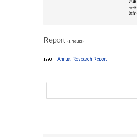
尾形
長澤
渡部
Report
(1 results)
Annual Research Report
1993