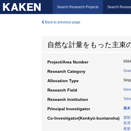
Search Research Projects
Search Resear
Back to previous page
自然な計量をもった主束
056
Project/Area Number
Gran
Research Category
Sing
Allocation Type
Geo
Research Field
Toho
Research Institution
高木
Principal Investigator
渡部
Co-Investigator(Kenkyū-buntansha)
長澤
尾形