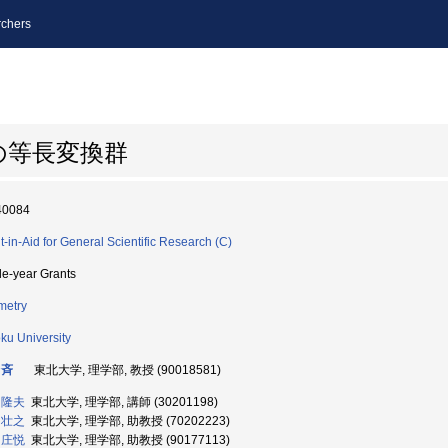
chers
の等長変換群
40084
t-in-Aid for General Scientific Research (C)
le-year Grants
metry
ku University
 斉
東北大学, 理学部, 教授 (90018581)
 隆夫
東北大学, 理学部, 講師 (30201198)
 壮之
東北大学, 理学部, 助教授 (70202223)
 庄悦
東北大学, 理学部, 助教授 (90177113)