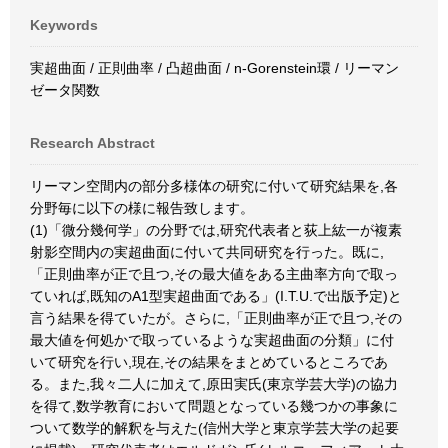
Keywords
実超曲面 / 正則曲率 / 凸超曲面 / n-Gorenstein環 / リーマン
ゼータ関数
Research Abstract
リーマン空間内の部分多様体の研究に付いて研究結果を,各
分野毎に以下の様に報告致します。
(1)「微分幾何学」の分野では,研究代表者と荻上紘一が複素
射影空間内の実超曲面に付いて共同研究を行った。既に,
「正則曲率が正で且つ,その最大値をある主曲率方向で取っ
ていれば,既知のA1型実超曲面である」(I.T.U.で出版予定)と
言う結果を得ていたが。さらに,「正則曲率が正で且つ,その
最大値を何処かで取っているような実超曲面の分類」に付
いて研究を行い,現在,その結果をまとめているところであ
る。また,我々二人に加えて,原田実氏(東京学芸大学)の協力
を得て,数学教育において問題となっている幾つかの事象に
ついて数学的解釈を与えた(信州大学と東京学芸大学の起要