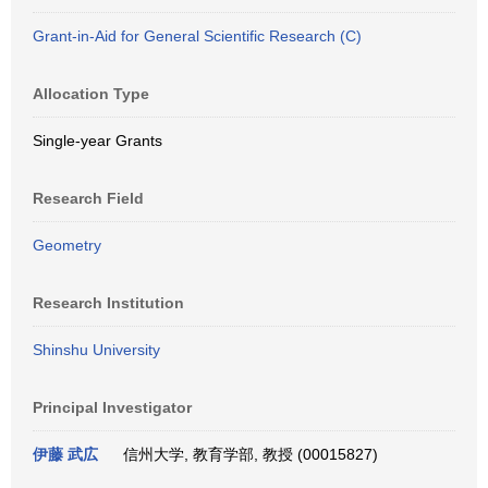
Grant-in-Aid for General Scientific Research (C)
Allocation Type
Single-year Grants
Research Field
Geometry
Research Institution
Shinshu University
Principal Investigator
伊藤 武広
信州大学, 教育学部, 教授 (00015827)