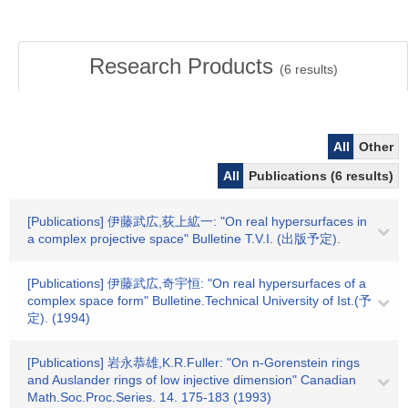
Research Products
(
6
results)
All
Other
All
Publications (6 results)
[Publications] 伊藤武広,荻上絋一: "On real hypersurfaces in
a complex projective space" Bulletine T.V.I. (出版予定).
[Publications] 伊藤武広,奇宇恒: "On real hypersurfaces of a
complex space form" Bulletine.Technical University of Ist.(予
定). (1994)
[Publications] 岩永恭雄,K.R.Fuller: "On n-Gorenstein rings
and Auslander rings of low injective dimension" Canadian
Math.Soc.Proc.Series. 14. 175-183 (1993)