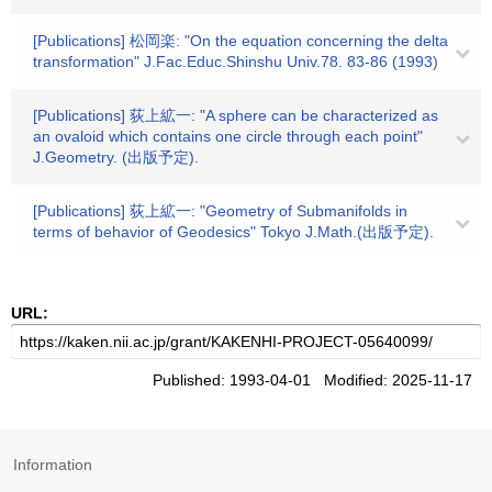
[Publications] 松岡楽: "On the equation concerning the delta
transformation" J.Fac.Educ.Shinshu Univ.78. 83-86 (1993)
[Publications] 荻上絋一: "A sphere can be characterized as
an ovaloid which contains one circle through each point"
J.Geometry. (出版予定).
[Publications] 荻上絋一: "Geometry of Submanifolds in
terms of behavior of Geodesics" Tokyo J.Math.(出版予定).
URL:
Published: 1993-04-01 Modified: 2025-11-17
Information