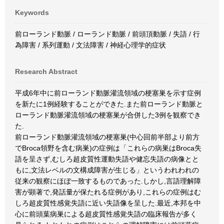
Keywords
前ローランド動脈 / ローランド動脈 / 前頭頂動脈 / 失語 / 行
為障害 / 系列運動 / 文法障害 / 神経心理学的症状
Research Abstract
平成6年中に前ローランド動脈灌流領域の梗塞巣を示す症例
を新たに1例経験することができた.また前ローランド動脈と
ローランド動脈灌流領域の梗塞巣が合併した3例を観察でき
た.
前ローランド動脈灌流領域の梗塞巣(中心回前半部より前方
でBroca領野を含む病巣)の症例は「これらの病巣はBroca失
語を呈さず,むしろ超皮質性運動失語や健忘失語の病像とと
もに,文法レベルの文構成障害が生じる」というわれわれの
従来の観察にほぼ一致するものであった.しかし,言語理解障
害が顕著で,発話量が保たれる症例があり,これらの症例はむ
しろ超皮質性感覚失語に近い失語像を呈した.最近,本邦を中
心に前頭葉病巣による超皮質性感覚失語の臨床報告が多く