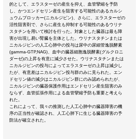
的として、エラスターゼの産生を抑え、血管攣縮を予防
し、かつエンドセリン産生を阻害する可能性のあるカルシ
ュウムブロッカー(ニカルジピン)、さらに、エラスターゼの
活性阻害剤で、さらに産生も抑制する可能性のあるウリナ
スタチンを用いて検討を行った。対象とした臓器は最も障
害が出現し易い腎臓を主体とした。ウリナスタチンまたは
ニカルジピンの人工心肺中の投与は尿中の尿細管逸脱酵素
(gamma‐GTP,NAG)、血中の臓器細胞逸脱酵素(グルクロニ
ダーゼ)の上昇を有意に減少させた。ウリナスタチンまたは
ニカルジピンの投与によってエラスターゼの上昇は減少し
たが、有意差はニカルジピン投与群のみに見られた。エン
ドセリン値の減少はニカルジピン群にのみ認められたが、
ニカルジピンの臓器保護作用はエンドセリン産生阻害のみ
ならず、血管拡張作用による血管攣縮予防も重要と考えら
れた。
これによって、我々の推測した人工心肺中の臓器障害の機
序の正当性が確認され、人工心肺下に生じる臓器障害の予
防法が確立された。