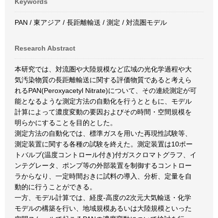
Keywords
PAN / 東アジア / 長距離輸送 / 測定 / 対流圏モデル
Research Abstract
本研究では、対流圏や大陸規模など広域の光化学過程や大
気汚染物質の長距離輸送に関する評価物質であると考えら
れるPAN(Peroxyacetyl Nitrate)について、その連続測定が可
能となるような測定方法の自動化を行うとともに、モデル
計算によって濃度変動の要因およびその時間・空間規模を
明らかにすることを目的とした。
測定方法の自動化では、標準ガスを用いた再現性試験等、
測定装置に関する各種の試験を終えた。測定装置は10ポー
トバルブ(温度コントロール付き)付ガスクロマトグラフ、イ
ンテグレータ、ポンプ等の外部装置を制御するコントロー
ラからなり、一定時間おきに試料の導入、分析、定量を自
動的に行うことができる。
一方、モデル計算では、経度-高度の2次元大気輸送・化学
モデルの構築を行い、地域規模あるいは大陸規模といった