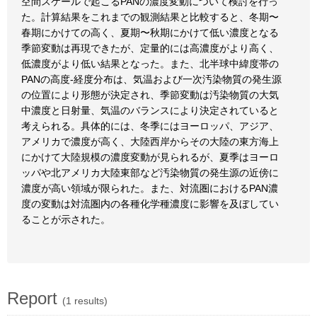
空間スケールで起こるPANの濃度変動について検討を行っ
た。計算結果をこれまでの観測結果と比較すると、冬期〜
春期にかけての高く、夏期〜秋期にかけて低い濃度となる
季節変動は再現できたが、定量的には高濃度がより高く、
低濃度がより低い結果となった。また、北半球中緯度帯の
PANの高度-経度分布は、気温および一次汚染物質の発生源
の位置により形態が決定され、季節変動は汚染物質の大気
中濃度と日射量、気温のバランスにより決定されていると
考えられる。具体的には、冬季にはヨーロッパ、アジア、
アメリカで濃度が高く、大陸西岸からその大陸の東方海上
にかけて大陸規模の濃度変動が見られるが、夏季はヨーロ
ッパや北アメリカ大陸東部など汚染物質の発生源の近傍に
濃度が高い領域が限られた。また、対流圏におけるPAN濃
度の変動は対流圏内の各種化学種濃度に影響を及ぼしてい
ることが示された。
Report
(1 results)