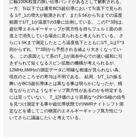
に幅100K程度の狭い伝導バンドがあるとして解釈される。
一方、Tc以下では通常BCS超伝導においてTc直下で見られ
る 1/T_1の増大が観測されず、また5.5KからTcまでの温度
範囲で1/T_1が温度Tの3乗に比例している。 このT^3則は、
超伝導エネルギーギャップが異方性を持ちフェルミ面の赤
道上で消失している場合に見られると考えられている。 さ
らに1.5Kまで測定したところ温度低下とともに1/T_1はT^3
則からずれ、T^3則から予想される値より大きくなってい
る。 この原因として系のT_1が渦糸中心での速い緩和に引
きずられて短くなるスピン拡散の機構が考えられるが、
12MHz,6MHzの測定データに明確な相違が見られない為、
現在のところその寄与は不明である。 結局、1/T_1の振る
舞いがBCS超伝導体とは異なる事は明らかになったが、残
念ながらどのようなギャップ異方性があるのかを特定する
には至っていない。 T_1評価のより容易な^<29>Si核の信号
を見つけ測定する事や超伝導状態でのNMRナイトシフト測
定などを通してこの物質のエネルギーギャップ異方性につ
いてさらに議論したいと考えている。