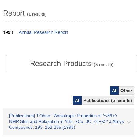
Report
(1 results)
1993
Annual Research Report
Research Products
(
5
results)
All
Other
All
Publications (5 results)
[Publications] T.Ohno: "Anisotropic Properties of ^<89>Y
NMR Shift and Relaxation in YBa_2Cu_3O_<6+X>" J.Alloys
Compounds. 193. 252-255 (1993)