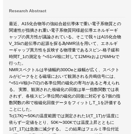
Research Abstract
最近、A15化合物等の強結合超伝導体で重い電子系物質との
関連性が指摘され重い電子系物質同様超伝導エネルギーギ
ャップの異方性が議論されている。そこで我々はA15化合物
V_3Siの超伝導の起源を探る為NMR法を用いて、エネルギ
ーギャップ異方性を反映する物理量であるスピン-格子緩和
時間T_1の測定を ^<51>V核に対して12MHzおよび6MHzで
行った。
NMRスペクトルは半値幅約300Oeと線幅が広く、スペクト
ルがピークをとる磁場において観測される共鳴信号には、
^<51>V核(I=7/2)の各準位間の磁化の寄与があると考えられ
る。 実際、観測された核磁化の回復は単一指数関数では表
されず、各核スピン準位間の磁化の回復に対応する7個の指
数関数の和で核磁化回復データをフィットしT_1を評価する
ことにした。
Tc(17K)〜50Kの温度範囲では測定された1/(T_1T)が温度に
依らず一定値をとり、50K〜300Kでは温度上昇とともに
1/(T_1T)は急激に減少する。 この結果はフェルミ準位付近