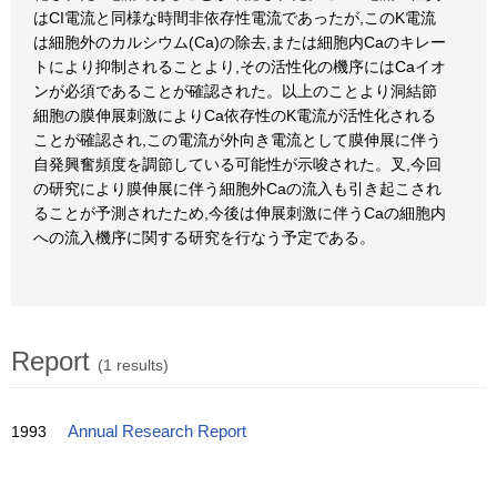
はCI電流と同様な時間非依存性電流であったが,このK電流
は細胞外のカルシウム(Ca)の除去,または細胞内Caのキレー
トにより抑制されることより,その活性化の機序にはCaイオ
ンが必須であることが確認された。以上のことより洞結節
細胞の膜伸展刺激によりCa依存性のK電流が活性化される
ことが確認され,この電流が外向き電流として膜伸展に伴う
自発興奮頻度を調節している可能性が示唆された。叉,今回
の研究により膜伸展に伴う細胞外Caの流入も引き起こされ
ることが予測されたため,今後は伸展刺激に伴うCaの細胞内
への流入機序に関する研究を行なう予定である。
Report
(1 results)
1993
Annual Research Report