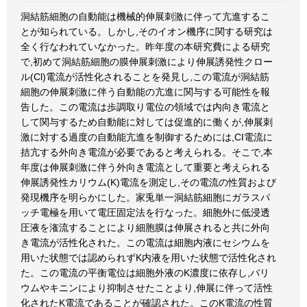
洞結筋細胞の自動能は機械的伸展刺激に伴って亢進するこ
とが知られている。しかし,そのイオン機序に関する研究は
全く行なわれていなかった。昨年度の本研究費による研究
で,初めて洞結筋細胞の膜伸展刺激により伸展誘発性クロー
ル(Cl)電流が活性化されることを発見し,この電流が洞結筋
細胞の伸展刺激に伴う自動能の亢進に関与する可能性を報
告した。この電流は歩調取り電位の領域では内向き電流と
して関与するため自動能に対しては促進的に働くが,伸展刺
激に対する過度の自動能亢進を制御するためには,CI電流に
拮亢する外向き電流が必要であると考えられる。そこで,本
年度は伸展刺激に伴う外向き電流として重要と考えられる
伸展誘発性カリウム(K)電流を測定し,その電流の性質および
発現機序を明らかにした。家兎単一洞結筋細胞にガラスパ
ッチ電極を用いて電圧固定法を行なった。細胞外に低浸透
圧液を潅流することにより細胞膜は伸展されると共に外向
き電流が活性化された。この電流は細胞内液にセシウムを
用いた状態では認められずK内液を用いた状態で活性化され
た。この電流の平衡電位は細胞外液のK濃度に依存し,バリ
ウムやキニンにより抑制させたことより,伸展に伴って活性
化されたK電流であることが確認された。このK電流の性質