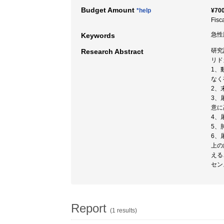
Budget Amount
*help
¥700
Fisc
急性
Keywords
研究
Research Abstract
リド
1、
なく
2、
3、
意に
4、
5、
6、
上の
える
セン
Report
(1 results)