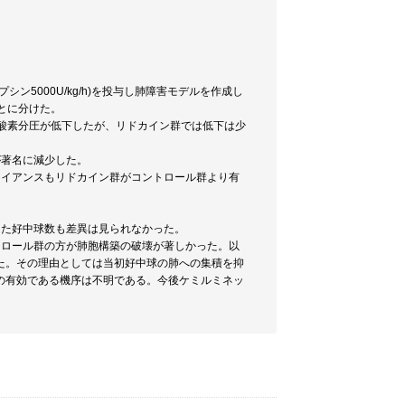
プシン5000U/kg/h)を投与し肺障害モデルを作成し
群とに分けた。
酸素分圧が低下したが、リドカイン群では低下は少
が著名に減少した。
ライアンスもリドカイン群がコントロール群より有
また好中球数も差異は見られなかった。
トロール群の方が肺胞構築の破壊が著しかった。以
た。その理由としては当初好中球の肺への集積を抑
の有効である機序は不明である。今後ケミルミネッ