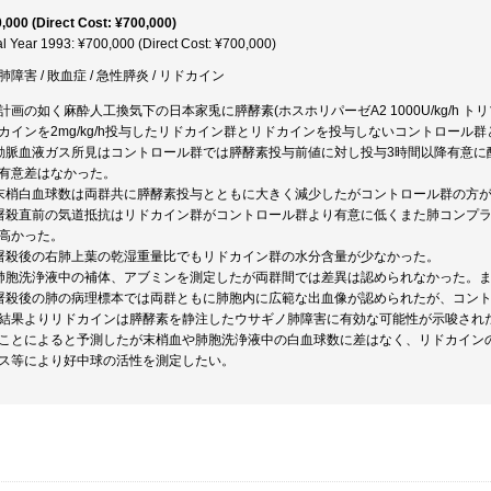
,000 (Direct Cost: ¥700,000)
al Year 1993: ¥700,000 (Direct Cost: ¥700,000)
肺障害 / 敗血症 / 急性膵炎 / リドカイン
計画の如く麻酔人工換気下の日本家兎に膵酵素(ホスホリパーゼA2 1000U/kg/h トリ
カインを2mg/kg/h投与したリドカイン群とリドカインを投与しないコントロール
動脈血液ガス所見はコントロール群では膵酵素投与前値に対し投与3時間以降有意に
有意差はなかった。
末梢白血球数は両群共に膵酵素投与とともに大きく減少したがコントロール群の方
屠殺直前の気道抵抗はリドカイン群がコントロール群より有意に低くまた肺コンプ
高かった。
屠殺後の右肺上葉の乾湿重量比でもリドカイン群の水分含量が少なかった。
肺胞洗浄液中の補体、アブミンを測定したが両群間では差異は認められなかった。
屠殺後の肺の病理標本では両群ともに肺胞内に広範な出血像が認められたが、コン
結果よりリドカインは膵酵素を静注したウサギノ肺障害に有効な可能性が示唆され
ことによると予測したが末梢血や肺胞洗浄液中の白血球数に差はなく、リドカイン
ス等により好中球の活性を測定したい。