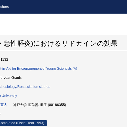
chers
・急性膵炎)におけるリドカインの効果
71132
t-in-Aid for Encouragement of Young Scientists (A)
le-year Grants
thesiology/Resuscitation studies
 University
 宜人
神戸大学, 医学部, 助手 (00186355)
3
ompleted (Fiscal Year 1993)