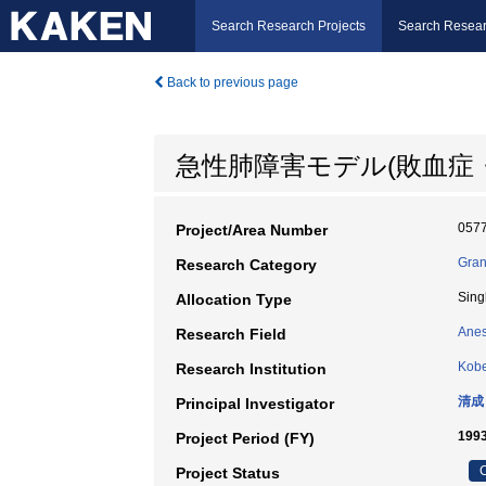
Search Research Projects
Search Resear
Back to previous page
急性肺障害モデル(敗血症
057
Project/Area Number
Gran
Research Category
Sing
Allocation Type
Anes
Research Field
Kobe
Research Institution
清成
Principal Investigator
199
Project Period (FY)
C
Project Status