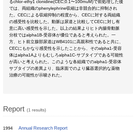
るchlor-ethy1 clonidine(CEC;0.1〜100muM)で前処理した後
では、両組織のphenylephrine収縮は非競合的に抑制され
た。CECによる収縮抑制の程度から、CECに対する両組織
の感受性を比較した。動脈は尿道と比較してCECに対し有
意に高い感受性を示した。以上の結果よりヒト内腸骨動脈
分枝ではalpha1B-受容体が優位であると考えられた。一
方、ヒト前立腺部尿道はWB4101に高親和性であると共に、
CECにもかなり感受性を示したことから、そのalpha1-受容
体はalpha1Aよりもむしろalpha1C-サブタイプである可能性
が高いと考えられた。このような各組織でのalpha1-受容体
サブタイプの差異より、臨床面でのより臓器選択的な薬物
治療の可能性が示唆された。
Report
(1 results)
1994
Annual Research Report