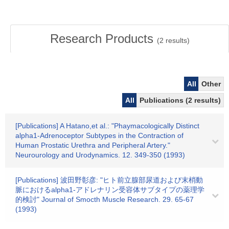
Research Products
(
2
results)
All
Other
All
Publications (2 results)
[Publications] A Hatano,et al.: "Phaymacologically Distinct
alpha1-Adrenoceptor Subtypes in the Contraction of
Human Prostatic Urethra and Peripheral Artery."
Neurourology and Urodynamics. 12. 349-350 (1993)
[Publications] 波田野彰彦: "ヒト前立腺部尿道および末梢動
脈におけるalpha1-アドレナリン受容体サブタイプの薬理学
的検討" Journal of Smocth Muscle Research. 29. 65-67
(1993)