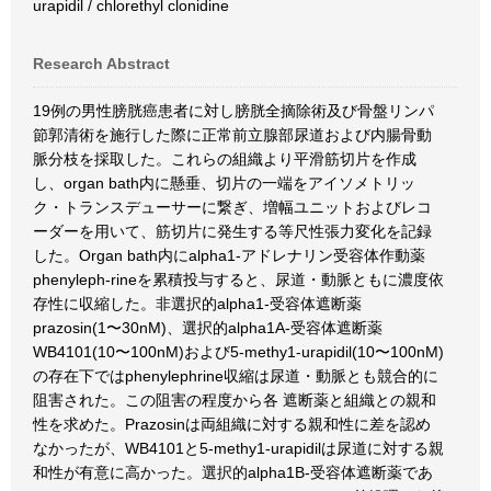
urapidil / chlorethyl clonidine
Research Abstract
19例の男性膀胱癌患者に対し膀胱全摘除術及び骨盤リンパ
節郭清術を施行した際に正常前立腺部尿道および内腸骨動
脈分枝を採取した。これらの組織より平滑筋切片を作成
し、organ bath内に懸垂、切片の一端をアイソメトリッ
ク・トランスデューサーに繋ぎ、増幅ユニットおよびレコ
ーダーを用いて、筋切片に発生する等尺性張力変化を記録
した。Organ bath内にalpha1-アドレナリン受容体作動薬
phenyleph-rineを累積投与すると、尿道・動脈ともに濃度依
存性に収縮した。非選択的alpha1-受容体遮断薬
prazosin(1〜30nM)、選択的alpha1A-受容体遮断薬
WB4101(10〜100nM)および5-methy1-urapidil(10〜100nM)
の存在下ではphenylephrine収縮は尿道・動脈とも競合的に
阻害された。この阻害の程度から各 遮断薬と組織との親和
性を求めた。Prazosinは両組織に対する親和性に差を認め
なかったが、WB4101と5-methy1-urapidilは尿道に対する親
和性が有意に高かった。選択的alpha1B-受容体遮断薬であ