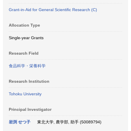
Grant-in-Aid for General Scientific Research (C)
Allocation Type
Single-year Grants
Research Field
食品科学・栄養科学
Research Institution
Tohoku University
Principal Investigator
岩渕 せつ子
東北大学, 農学部, 助手 (50089794)