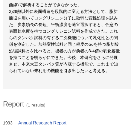
曲線)で解析することができなかった。
2)加熱以外に表面構造を段階的に変える方法として、脂肪
酸塩を用いてコングリシニン分子に微弱な変性処理を試み
た。炭素鎖長の長短、平衡濃度を適宜選択すると、任意の
表面疎水度を持つコングリシニン試料を作成できた。これ
らのタンパク試料の有する二次機能について乳化性との関
係を測定した。加熱変性試料と同じ程度のSoを持つ脂肪酸
処理試料とを比べると、後者の方が前者の3-4倍の乳化容量
を持つことを明らかにできた。今後、本研究をさらに発展
させ、本来大豆タンパク質が内蔵する機能で、これまで知
られていない未利用の機能を引き出したいと考える。
Report
(1 results)
1993
Annual Research Report