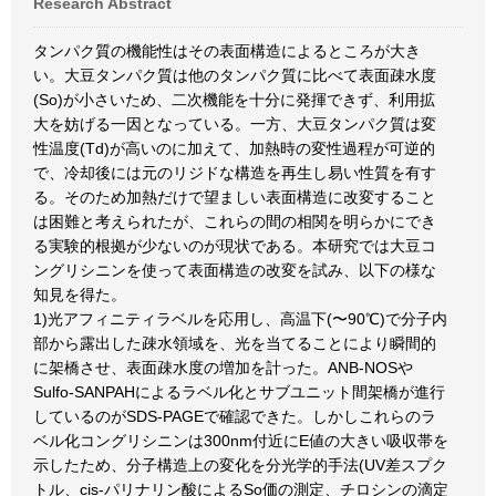
Research Abstract
タンパク質の機能性はその表面構造によるところが大き
い。大豆タンパク質は他のタンパク質に比べて表面疎水度
(So)が小さいため、二次機能を十分に発揮できず、利用拡
大を妨げる一因となっている。一方、大豆タンパク質は変
性温度(Td)が高いのに加えて、加熱時の変性過程が可逆的
で、冷却後には元のリジドな構造を再生し易い性質を有す
る。そのため加熱だけで望ましい表面構造に改変すること
は困難と考えられたが、これらの間の相関を明らかにでき
る実験的根拠が少ないのが現状である。本研究では大豆コ
ングリシニンを使って表面構造の改変を試み、以下の様な
知見を得た。
1)光アフィニティラベルを応用し、高温下(〜90℃)で分子内
部から露出した疎水領域を、光を当てることにより瞬間的
に架橋させ、表面疎水度の増加を計った。ANB-NOSや
Sulfo-SANPAHによるラベル化とサブユニット間架橋が進行
しているのがSDS-PAGEで確認できた。しかしこれらのラ
ベル化コングリシニンは300nm付近にE値の大きい吸収帯を
示したため、分子構造上の変化を分光学的手法(UV差スプク
トル、cis-パリナリン酸によるSo価の測定、チロシンの滴定