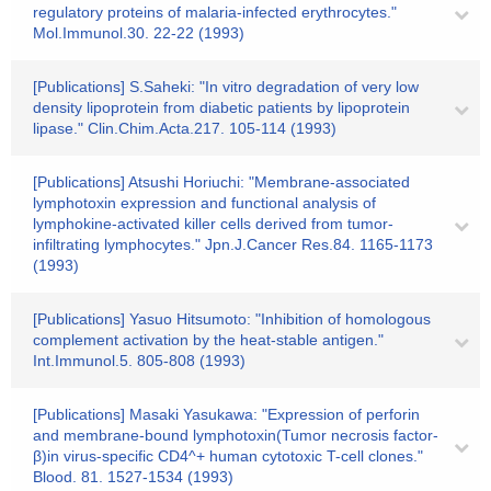
regulatory proteins of malaria-infected erythrocytes."
Mol.Immunol.30. 22-22 (1993)
[Publications] S.Saheki: "In vitro degradation of very low
density lipoprotein from diabetic patients by lipoprotein
lipase." Clin.Chim.Acta.217. 105-114 (1993)
[Publications] Atsushi Horiuchi: "Membrane-associated
lymphotoxin expression and functional analysis of
lymphokine-activated killer cells derived from tumor-
infiltrating lymphocytes." Jpn.J.Cancer Res.84. 1165-1173
(1993)
[Publications] Yasuo Hitsumoto: "Inhibition of homologous
complement activation by the heat-stable antigen."
Int.Immunol.5. 805-808 (1993)
[Publications] Masaki Yasukawa: "Expression of perforin
and membrane-bound lymphotoxin(Tumor necrosis factor-
β)in virus-specific CD4^+ human cytotoxic T-cell clones."
Blood. 81. 1527-1534 (1993)