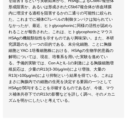
を阻害するという実験結果から、HSAgによるC5b67複合体
形成阻害か、あるいは形成されたC5b67複合体が赤血球膜
内に埋没する過程を阻害するかの二通りの可能性に絞られ
た。これまでに補体C7レベルの制御タンパクは知られてい
なかったが、最近、ヒトglycophorinに同様の活性が認めら
れることが報告された。これは、ヒトglycophorinとマウス
HSAgの機能類似性を示すものであり興味深い。また、本研
究課題のもう一つの目的である、未分化細胞、ことに胸腺
細胞とYAC-1培養細胞株における、HSAgの生物学的意義の
解明については、現在、培養系を用いた実験を進めてい
る。予備的実験では、Con AとIL-1の刺激による胸腺細胞増
殖反応は、少量のR13(3-30/μg/ml)により増強、大量の
R13(>100μg/ml)により抑制という結果を得ている。これは
まさに胸腺内での細胞の生死を決定する要因の一つとして
HSAgが関与することを示唆するものであるが、今後、マウ
ス補体共存下でのR13の影響などを詳しく調べ、そのメカニ
ズムを明かにしたいと考えている。