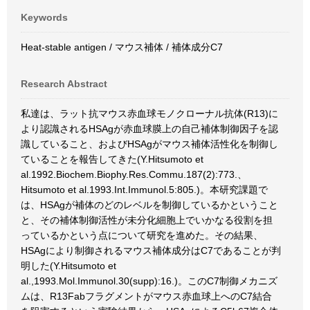
Keywords
Heat-stable antigen / マウス補体 / 補体成分C7
Research Abstract
私達は、ラット抗マウス赤血球モノクローナル抗体(R13)に
より認識されるHSAgが赤血球膜上の自己補体制御因子を認
識していること、およびHSAgがマウス補体活性化を制御し
ていることを報告してきた(Y.Hitsumoto et
al.1992.Biochem.Biophy.Res.Commu.187(2):773.、
Hitsumoto et al.1993.Int.Immunol.5:805.)。本研究課題で
は、HSAgが補体のどのレベルを制御しているかということ
と、その補体制御活性が未分化細胞上でいかなる役割を担
っているかという点について研究を進めた。その結果、
HSAgにより制御されるマウス補体成分はC7であることが判
明した(Y.Hitsumoto et
al.,1993.Mol.Immunol.30(supp):16.)。このC7制御メカニズ
ムは、R13Fabフラグメントがマウス赤血球上へのC7結合