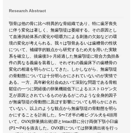
Research Abstract
顎骨は他の骨に比べ特異的な骨組織であり、特に歯牙喪失
に伴う変化は著しく、無歯顎堤は萎縮する。その原因とし
て血液供給体系の変化や咀嚼力による刺激の欠如などの環
境の変化が考えられる。我々は顎骨あるいは歯糟骨の性状
について、補綴学的観点から研究するため犬を用いた実験
系を確立し、抜歯後3ヶ月経過した無歯顎堤に咬合力負担条
件の異なる義歯を装着し、それぞれの義歯床下の歯糟骨の
変化の相違を明らかにしてきた。しかしながら、無歯顎堤
の骨動態については十分明らかにされていないのが実情で
ある。一方、高年齢化社会ぬおいて深刻な問題である骨粗
鬆症の一つに閉経後の卵巣機能低下によるエストロゲン欠
乏が原因とされているものがあるがこのような全身的因子
が無歯顎堤の骨動態に及ぼす影響についても明らかにされ
ていない。以上のような観点から無歯顎堤の骨動態を明ら
かにすることを計画した。5〜7才半の雌ビ-グル犬を4頭用
いて、OVX(卵巣摘出術)群とIntact群に分け両側下顎小臼歯
(P1〜P4)を抜去した。OVX群については卵巣摘出術を行っ