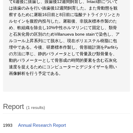
て6週後に抜歯し、抜歯後12週間飼育し、Intact群について
は抜歯のみを行い抜歯後12週間飼育した。また骨動態を観
察するために屠殺16日前と8日前に塩酸テトライクリンとカ
ルセインを腹腔内投与した。屠殺後、非脱灰標本作製のた
め、軟組織を除去し10%中性ホルマリンにて固定し、類骨
と石灰化骨の区別のためVillanueva bone stainで染色し、ア
ルコール上昇系列にて脱水し、現在ポリエステル樹脂に包
埋中である。今後、研磨標本作製し、骨形能計測をParfitら
の方法に準じ、静的パラメータとして骨量及び類骨量を、
動的パラメーターとして骨形成の時間的要素を含む石灰化
速度を捉えるためにコンピューターとデジタイザーを用い
画像解析を行う予定である。
Report
(1 results)
1993
Annual Research Report