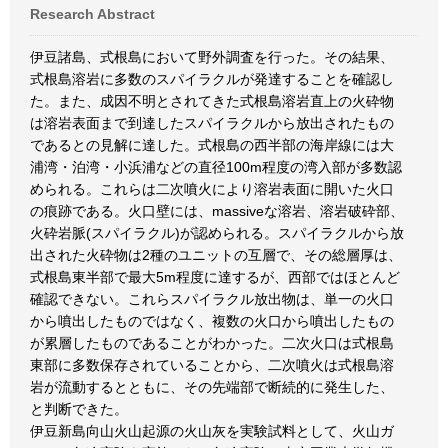
Research Abstract
伊豆諸島、式根島において野外調査を行った。その結果、
式根島溶岩に多数のスパイラクルが発達することを確認し
た。また、成因不明とされてきた式根島溶岩直上の火砕物
は溶岩表面まで到達したスパイラクルから放出されたもの
であるとの見解に達した。式根島の西半部の海岸線には大
浦湾・泊湾・小浜浦などの直径100m程度の湾入部が多数認
められる。これらは二次噴火により溶岩表面に開いた火口
の痕跡である。火口壁には、massiveな溶岩、溶岩破砕部、
火砕岩脈(スパイラクル)が認められる。スパイラクルから放
出された火砕物は2種のユニットの互層で、その総層厚は、
式根島東半部で最大5m程度に達するが、西部ではほとんど
確認できない。これらスパイラクル放出物は、単一の火口
から噴出したものではなく、複数の火口から噴出したもの
が累層したものであることがわかった。二次火口は式根島
東部に多数保存されていることから、二次噴火は式根島溶
岩が流動するとともに、その先端部で断続的に発生した、
と判断できた。
伊豆新島向山火山起源の火山灰を実験試料として、火山ガ