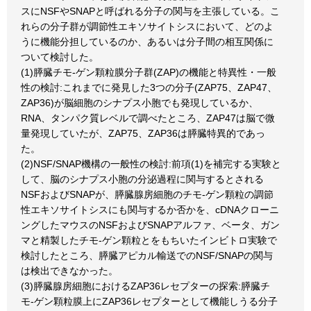
スにNSFやSNAPと呼ばれる分子の関与を主張している。こ
れらの分子群が調節性エキソサイトシスにおいて、どのよ
うに機能分担しているのか、あるいは分子間の相互関係に
ついて検討した。
(1)膵臓チモ-ゲン顆粒膜分子群(ZAP)の機能と特異性・一般
性の検討:これまでに発見した3つの分子(ZAP75、ZAP47、
ZAP36)が脳細胞のシナプス小胞でも発現しているか、
RNA、タンパク質レベルで調べたところ、ZAP47は脳で微
量発現していたが、ZAP75、ZAP36は膵臓特異的であっ
た。
(2)NSF/SNAP機構の一般性の検討:前項(1)を補完する実験と
して、脳のシナプス小胞の分泌過程に関与するとされる
NSFおよびSNAPが、膵臓腺房細胞のチモ-ゲン顆粒の調節
性エキソサイトシスにも関与するか否かを、cDNAクローニ
ングしたマウスのNSFおよびSNAPアルファ、ベータ、ガン
マと精製したチモ-ゲン顆粒とをもちいたインビトロ実験で
検討したところ、膵臓アピカル輸送でのNSF/SNAPの関与
は検出できなかった。
(3)膵臓腺房細胞におけるZAP36レセプターの探索:膵臓チ
モ-ゲン顆粒膜上にZAP36レセプターとして機能しうる分子