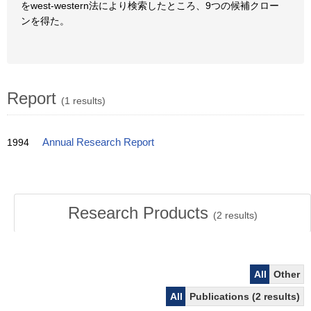
をwest-western法により検索したところ、9つの候補クロー
ンを得た。
Report
(1 results)
1994
Annual Research Report
Research Products
(
2
results)
All
Other
All
Publications (2 results)