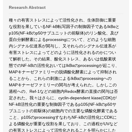
Research Abstract
種々の有害ストレスによって活性化され、生体防御に重要
な役割を果しているNF-kB転写因子の制御因子であるIkBαと
p105(NF-kBのp50サブユニットの前駆体)のリン酸化、及び
蛋白分解酵素によるprocessingについて、どのような細胞
内シグナル伝達系が関与し、又それらのシグナル伝達系が
有害ストレスによってどのように活性化されるのかについ
て解析した。その結果、酸化ストレス、あるいは低酸素状
態でのNF-kBの活性化おいてはIkBαのprocessingが起こり、
MAPキナーゼファミリーの脱燐酸化酵素によって抑制され
ることから、これらの刺激によるIkBαのprocessingへの
MAPキナーゼファミリーの関与が考えられた。しかしこの
過程への、Ref-1などの細胞内Redox酵素の直接の関与は否
定された。我々はさらに、cyclin-dependent kiase(CDK)が
NF-kB活性化の重要な制御因子であるp105(NF-kBのp50サ
ブユニットの前駆体)の細胞内での主要な燐酸化酵素である
こと、p105のprocessingすなわちNF-kBの活性化にCDKに
よる燐酸化が重要な役割を果しており、この過程がUVなど
の有害ストレスによって活性化されることを明らかにした