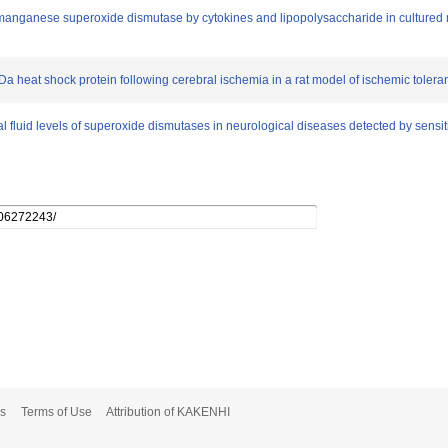
 of manganese superoxide dismutase by cytokines and lipopolysaccharide in cultur
7-kDa heat shock protein following cerebral ischemia in a rat model of ischemic tole
inal fluid levels of superoxide dismutases in neurological diseases detected by sen
s
Terms of Use
Attribution of KAKENHI