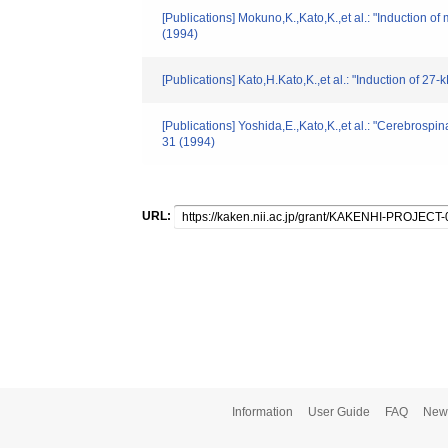
[Publications] Mokuno,K.,Kato,K.,et al.: "Induction
(1994)
[Publications] Kato,H.Kato,K.,et al.: "Induction of 2
[Publications] Yoshida,E.,Kato,K.,et al.: "Cerebrosp
31 (1994)
URL:
Information
User Guide
FAQ
New