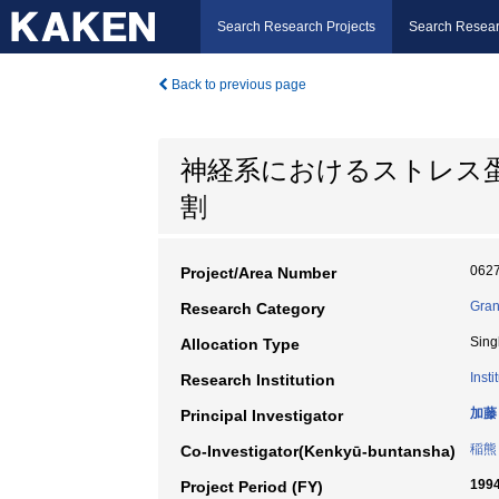
Search Research Projects
Search Resear
Back to previous page
神経系におけるストレス蛋
割
062
Project/Area Number
Gran
Research Category
Sing
Allocation Type
Inst
Research Institution
加藤
Principal Investigator
稲熊
Co-Investigator(Kenkyū-buntansha)
199
Project Period (FY)