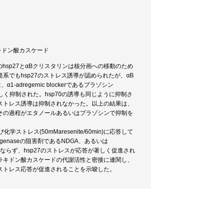
アラキドン酸カスケード
のhsp27とαBクリスタリンは核分画への移動のため
でもhsp27のストレス誘導が認められたが、αB
dregernic blockerであるプラゾシン
が著しく抑制された。hsp70の誘導も同じように抑制さ
ストレス誘導は抑制されなかった。以上の結果は、
その過程がエタノールあるいはプラゾシンで抑制を
ストレス(50mMaresenite/60min)に応答して
oxygenaseの阻害剤であるNDGA、あるいは
タリンのみならず、hsp27のストレスが応答が著しく促進され
ラキドン酸カスケードの代謝活性と密接に連関し、
ストレス応答が促進されることを示唆した。