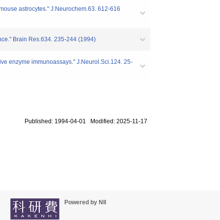
ed mouse astrocytes." J.Neurochem.63. 612-616
rance." Brain Res.634. 235-244 (1994)
sitive enzyme immunoassays." J.Neurol.Sci.124. 25-
Published: 1994-04-01 Modified: 2025-11-17
Powered by NII