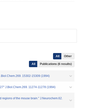
All
Other
All
Publications (6 results)
n." J.Biol.Chem.269. 15302-15309 (1994)
,hsp27" J.Biol.Chem.269. 11274-11278 (1994)
ted regions of the mouse brain." J.Neurochem.62.