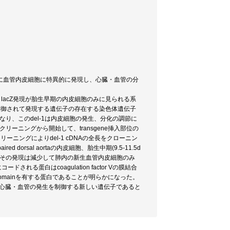
に血管内皮細胞に特異的に発現し、心臓・血管の分
eの系の中に、lacZ発現が胎生早期の内皮細胞のみに見られる系
に制御されて発現する遺伝子の存在する染色体遺伝子
挿入されていることになり、このdel-1は内皮細胞の発生、分化の調節に
ryのスクリーニングから開始して、transgene挿入部位の
braryのスクリーニングによりdel-1 cDNAの全長をクローニン
d dorsal aortaの内皮細胞、胎生中期(9.5-11.5d
はその発現は減少して肺内の新生血管内皮細胞のみ
ドされる蛋白はcoagulation factor Vの膜結合
yの高いdomainを有する蛋白であることが明らかになった。
調節して心臓・血管の発生を制御する新しい遺伝子であると