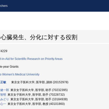
chers
の心臓発生、分化に対する役割
74229
t-in-Aid for Scientific Research on Priority Areas
le-year Grants
o Women's Medical University
 正敏
東京女子医科大学, 医学部, 講師 (20152978)
 健一郎
東京女子医科大学, 医学部, 助手 (70232395)
 智明
東京女子医科大学, 医学部, 助手 (70228732)
 みどり
東京女子医科大学, 医学部, 助手 (10184938)
 心一
東京女子医科大学, 医学部, 教授 (40101860)