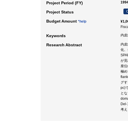
199
Project Period (FY)
C
Project Status
Budget Amount
*help
¥1,0
Fisc
内皮
Keywords
内皮
Research Abstract
化、
SP
が見
座位(
極め
fla
グする
pc
とな
do
De
考え