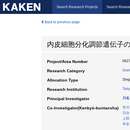
Search Research Projects
Search Resear
Back to previous page
内皮細胞分化調節遺伝子
062
Project/Area Number
Gran
Research Category
Sing
Allocation Type
Toky
Research Institution
川名
Principal Investigator
市川
Co-Investigator(Kenkyū-buntansha)
日台
上田
木全