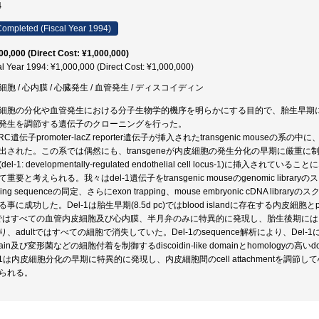
4
ompleted (Fiscal Year 1994)
00,000 (Direct Cost: ¥1,000,000)
al Year 1994: ¥1,000,000 (Direct Cost: ¥1,000,000)
細胞 / 心内膜 / 心臓発生 / 血管発生 / ディスコイディン
細胞の分化や血管発生における分子生物学的機序を明らかにする目的で、胎生早期
発生を調節する遺伝子のクローニングを行った。
ARC遺伝子promoter-lacZ reporter遺伝子が挿入されたtransgenic mous
出された。この系では偶然にも、transgeneが内皮細胞の発生分化の早期に厳重
del-1: developmentally-regulated endothelial cell locus-1)に
て重要と考えられる。我々はdel-1遺伝子をtransgenic mouseのgenomic libra
nking sequenceの同定、さらにexon trapping、mouse embryonic cDNA li
事に成功した。Del-1は胎生早期(8.5d pc)ではblood islandに存在する内皮細胞とpaire
)ではすべての血管内皮細胞及び心内膜、半月弁のみに特異的に発現し、胎生後期に
り、adultではすべての細胞で消失していた。Del-1のsequence解析により、Del-1にコー
main及び変形菌などの細胞付着を制御するdiscoidin-like domainとhomolog
l-1は内皮細胞分化の早期に特異的に発現し、内皮細胞間のcell attachmentを
られる。