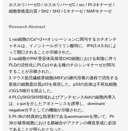
ホスホリパーゼD / ホスホリパーゼC / src / PI-3キナーゼ /
細胞骨格蛋白質 / SH2 / SH3 / Cキナーゼ / MAPキナーゼ
Research Abstract
1.ras細胞のCa^<2+>オシレーションに関与するカチオンチ
ャネルは、イノシトールポリリン酸特に、IP4(3,4,5,6)によ
って開口されることが示唆された。
2.ras細胞やPAF受容体高発現CHO細胞における刺激に伴う
PLDの活性化にPLCγ1やある種のチロシンキナーゼが関与
することが示唆された。
3.マウス胎児繊維芽細胞(MEF)の継代培養の過程で消失する
新規の細胞蛋白質p33を発現した。p33の抗体は不死化細胞
のG1/S移行を阻止した。
4.PLCγSH2/SH3領域およびアンチセンスAshの細胞内導入
は、c-junを介したアポトーシスを誘導し、dominant
negative分子としての機能が示唆された。
5.PI-3Kの特異的な阻害剤であるwortmanninを用いて、PI-
3Kが破骨細胞における膜融合やアクチンの構造形成に必須
であることが明らかとなった。