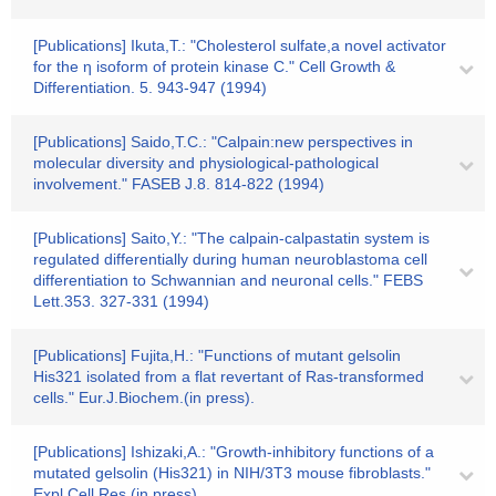
[Publications] Ikuta,T.: "Cholesterol sulfate,a novel activator
for the η isoform of protein kinase C." Cell Growth &
Differentiation. 5. 943-947 (1994)
[Publications] Saido,T.C.: "Calpain:new perspectives in
molecular diversity and physiological-pathological
involvement." FASEB J.8. 814-822 (1994)
[Publications] Saito,Y.: "The calpain-calpastatin system is
regulated differentially during human neuroblastoma cell
differentiation to Schwannian and neuronal cells." FEBS
Lett.353. 327-331 (1994)
[Publications] Fujita,H.: "Functions of mutant gelsolin
His321 isolated from a flat revertant of Ras-transformed
cells." Eur.J.Biochem.(in press).
[Publications] Ishizaki,A.: "Growth-inhibitory functions of a
mutated gelsolin (His321) in NIH/3T3 mouse fibroblasts."
Expl.Cell.Res.(in press).