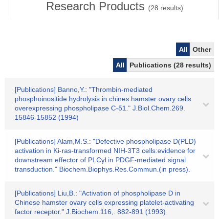
Research Products
(
28
results)
All
Other
All
Publications (28 results)
[Publications] Banno,Y.: "Thrombin-mediated
phosphoinositide hydrolysis in chines hamster ovary cells
overexpressing phospholipase C-δ1." J.Biol.Chem.269.
15846-15852 (1994)
[Publications] Alam,M.S.: "Defective phospholipase D(PLD)
activation in Ki-ras-transformed NIH-3T3 cells:evidence for
downstream effector of PLCγl in PDGF-mediated signal
transduction." Biochem.Biophys.Res.Commun.(in press).
[Publications] Liu,B.: "Activation of phospholipase D in
Chinese hamster ovary cells expressing platelet-activating
factor receptor." J.Biochem.116,. 882-891 (1993)