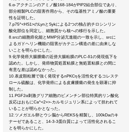
6.α-アクチニンのアミノ酸168-184がPIP2結合部位であり、
部分精製PLCの阻害作用から、その塩基性アミノ酸の重要
性を証明した。
7.p75^<HS1>のLynとSykによる2つの独占的チロシンリン
酸化部位を同定し、細胞質から核への移行を示した。
8.srcの細胞癌化能とMMP分泌亢進能の一致を示し、srcに
よるガドヘリン機能の阻害がカテニン構造の差に由来しな
いことを明らかにした。
9.化学発癌大腸腫瘍の近傍大腸粘膜のPLC-δ1の発現低下を
認めた。しかし、発癌物質処置粘膜と無処置粘膜との間に
有意な差は認めなかった。
10.表皮顆粒層で強く発現するnPKCηを活性化するコレステ
ロール硫酸は、化学発癌による皮膚腫瘍の発生を顕著に抑
制した。
11.PGF2α刺激グリア細胞のビメンチン部位特異的リン酸化
反応はおもにCa^<2+>-カルモジュリン系によって担われて
いることが明らかとなった。
12.ツメガエル卵とウシ脳からREKSを精製し、100kDaのキ
ナーゼであること、14-3-3蛋白質によって活性化されるこ
とを明らかにした。