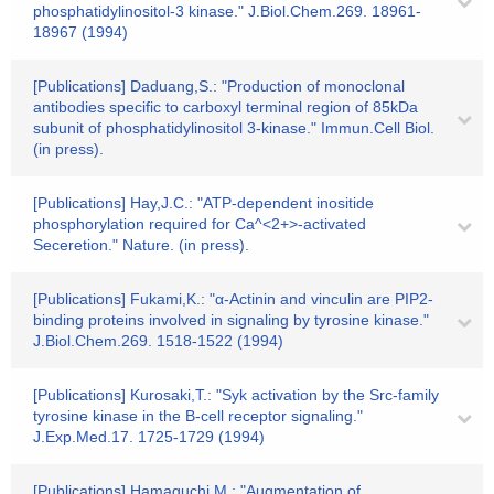
phosphatidylinositol-3 kinase." J.Biol.Chem.269. 18961-
18967 (1994)
[Publications] Daduang,S.: "Production of monoclonal
antibodies specific to carboxyl terminal region of 85kDa
subunit of phosphatidylinositol 3-kinase." Immun.Cell Biol.
(in press).
[Publications] Hay,J.C.: "ATP-dependent inositide
phosphorylation required for Ca^<2+>-activated
Seceretion." Nature. (in press).
[Publications] Fukami,K.: "α-Actinin and vinculin are PIP2-
binding proteins involved in signaling by tyrosine kinase."
J.Biol.Chem.269. 1518-1522 (1994)
[Publications] Kurosaki,T.: "Syk activation by the Src-family
tyrosine kinase in the B-cell receptor signaling."
J.Exp.Med.17. 1725-1729 (1994)
[Publications] Hamaguchi,M.: "Augmentation of