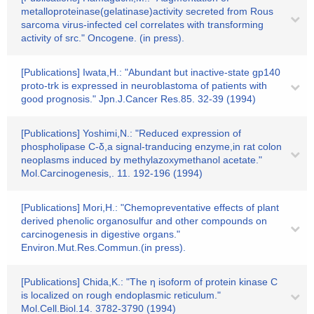
metalloproteinase(gelatinase)activity secreted from Rous
sarcoma virus-infected cel correlates with transforming
activity of src." Oncogene. (in press).
[Publications] Iwata,H.: "Abundant but inactive-state gp140
proto-trk is expressed in neuroblastoma of patients with
good prognosis." Jpn.J.Cancer Res.85. 32-39 (1994)
[Publications] Yoshimi,N.: "Reduced expression of
phospholipase C-δ,a signal-tranducing enzyme,in rat colon
neoplasms induced by methylazoxymethanol acetate."
Mol.Carcinogenesis,. 11. 192-196 (1994)
[Publications] Mori,H.: "Chemopreventative effects of plant
derived phenolic organosulfur and other compounds on
carcinogenesis in digestive organs."
Environ.Mut.Res.Commun.(in press).
[Publications] Chida,K.: "The η isoform of protein kinase C
is localized on rough endoplasmic reticulum."
Mol.Cell.Biol.14. 3782-3790 (1994)