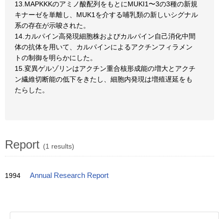
13.MAPKKKのアミノ酸配列をもとにMUKI1〜3の3種の新規
キナーゼを単離し、MUK1を介する哺乳類の新しいシグナル
系の存在が示唆された。
14.カルパイン高発現細胞株およびカルパイン自己消化中間
体の抗体を用いて、カルパインによるアクチンフィラメン
トの制御を明らかにした。
15.変異ゲルゾリンはアクチン重合核形成能の増大とアクチ
ン繊維切断能の低下をきたし、細胞内発現は増殖遅延をも
たらした。
Report
(1 results)
1994
Annual Research Report