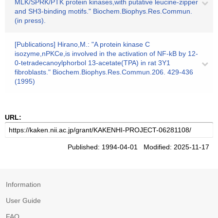
MLK/SPRK/PTK protein kinases,with putative leucine-zipper
and SH3-binding motifs." Biochem.Biophys.Res.Commun.
(in press).
[Publications] Hirano,M.: "A protein kinase C
isozyme,nPKCe,is involved in the activation of NF-kB by 12-
0-tetradecanoylphorbol 13-acetate(TPA) in rat 3Y1
fibroblasts." Biochem.Biophys.Res.Commun.206. 429-436
(1995)
URL:
Published: 1994-04-01 Modified: 2025-11-17
Information
User Guide
FAQ