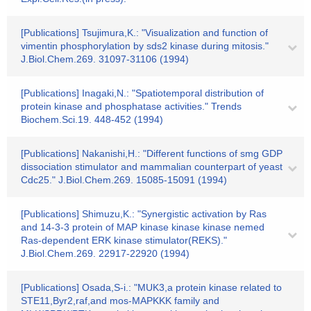
[Publications] Tsujimura,K.: "Visualization and function of
vimentin phosphorylation by sds2 kinase during mitosis."
J.Biol.Chem.269. 31097-31106 (1994)
[Publications] Inagaki,N.: "Spatiotemporal distribution of
protein kinase and phosphatase activities." Trends
Biochem.Sci.19. 448-452 (1994)
[Publications] Nakanishi,H.: "Different functions of smg GDP
dissociation stimulator and mammalian counterpart of yeast
Cdc25." J.Biol.Chem.269. 15085-15091 (1994)
[Publications] Shimuzu,K.: "Synergistic activation by Ras
and 14-3-3 protein of MAP kinase kinase kinase nemed
Ras-dependent ERK kinase stimulator(REKS)."
J.Biol.Chem.269. 22917-22920 (1994)
[Publications] Osada,S-i.: "MUK3,a protein kinase related to
STE11,Byr2,raf,and mos-MAPKKK family and