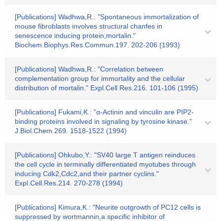
[Publications] Wadhwa,R.: "Spontaneous immortalization of
mouse fibroblasts involves structural chanfes in
senescence inducing protein,mortalin."
Biochem.Biophys.Res.Commun.197. 202-206 (1993)
[Publications] Wadhwa,R.: "Correlation between
complementation group for immortality and the cellular
distribution of mortalin." Expl.Cell Res.216. 101-106 (1995)
[Publications] Fukami,K.: "α-Actinin and vinculin are PIP2-
binding proteins involved in signaling by tyrosine kinase."
J.Biol.Chem.269. 1518-1522 (1994)
[Publications] Ohkubo,Y.: "SV40 large T antigen reinduces
the cell cycle in terminally differentiated myotubes through
inducing Cdk2,Cdc2,and their partner cyclins."
Expl.Cell.Res.214. 270-278 (1994)
[Publications] Kimura,K.: "Neurite outgrowth of PC12 cells is
suppressed by wortmannin,a specific inhibitor of