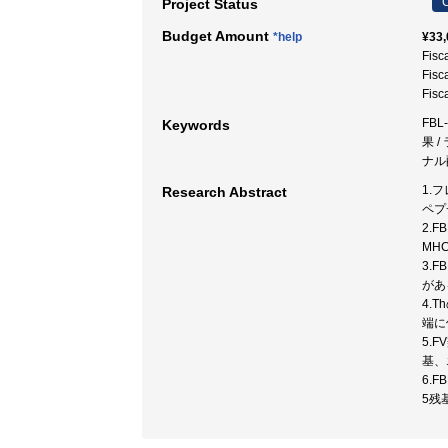
C
Project Status
Budget Amount
*help
¥33,
Fisc
Fisc
Fisc
FBL
Keywords
果 
ナル配
1.
Research Abstract
ペプ
2.
MH
3.
があ
4.
端に
5.
基、
6.
5残