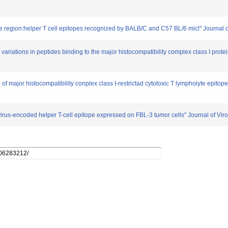
ore region:helper T cell epitopes recognized by BALB/C and C57 BL/6 micl" Journal 
variations in peptides binding to the major histocompatibility complex class I prot
of major histocompatibility conplex class I-restrictad cytotoxic T lymphoiyte epitope
a virus-encoded helper T-cell epitope expressed on FBL-3 tumor cells" Journal of Vi