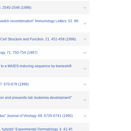
5. 2540-2546 (1996)
 switch recombination" Immunology Letters. 52. 99-
 Cell Structure and Function. 21. 451-458 (1996)
logy. 71. 750-754 (1997)
e to a MAIDS-inducing sequence by trameshift
57. 670-678 (1996)
tion and preuenits latc leukemia development"
tas" Journal of Virology. 69. 6735-6741 (1995)
F1 hybrids" Experimental Dermatology. 4. 42-45