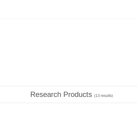
Research Products
(
13
results)