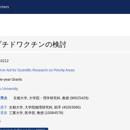
chers
プチドワクチンの検討
83212
t-in-Aid for Scientific Research on Priority Areas
le-year Grants
o University
 秀夫
京都大学, 大学院・理学研究科, 教授 (90025429)
 恵子
京都大学, 大学院物理研究科, 助手 (40263066)
 景容
三重大学, 医学部, 教授 (10064578)
6