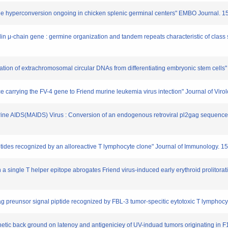
ne hyperconversion ongoing in chicken splenic germinal centers" EMBO Journal. 1
in μ-chain gene : germine organization and tandem repeats characteristic of class
zation of extrachromosomal circular DNAs from differentiating embryonic stem cells"
ce carrying the FV-4 gene to Friend murine leukemia virus intection" Journal of Viro
murine AIDS(MAIDS) Virus : Conversion of an endogenous retroviral pl2gag sequenc
ptides recognized by an alloreactive T lymphocyte clone" Journal of Immunology. 1
a single T helper epitope abrogates Friend virus-induced early erythroid prolitora
gag preunsor signal piptide recognized by FBL-3 tumor-specitic eytotoxic T lymphocy
genetic back ground on latenoy and antigeniciey of UV-induad tumors originating in 