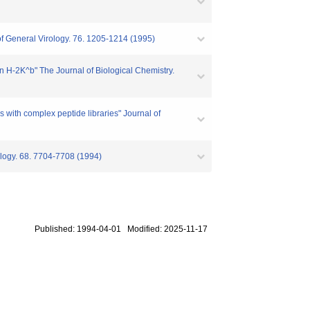
of General Virology. 76. 1205-1214 (1995)
ein H-2K^b" The Journal of Biological Chemistry.
s with complex peptide libraries" Journal of
rology. 68. 7704-7708 (1994)
Published: 1994-04-01 Modified: 2025-11-17