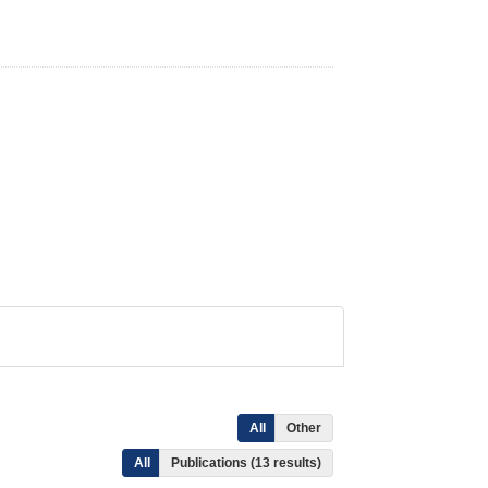
All
Other
All
Publications (13 results)