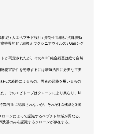
/ 腫瘍拒絶 / 人工ペプチド設計 / 抑制性T細胞 / 抗脾腫効
腫瘍特異的Th / 組換えワクシニアウイルス / Gagシグ
プチドが同定されたが、そのMHC結合残基は総て自然
。細胞傷害活性を誘導するには増殖活性に必要な主要
/Fas-Lの経路によるもの、両者の経路を用いるもの
基に限定された。そのエピトープはクローンにより異なり、N
はi特異的Thに認識されないが、それぞれ1残基と3残
が、クローンによって認識するペプチド領域が異なる。
ド9残基のみを認識するクローンが存在する。