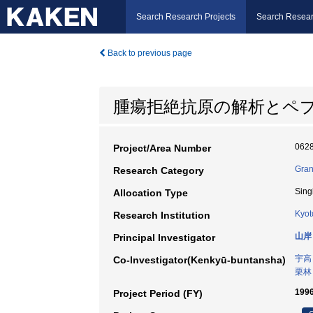
Search Research Projects
Search Resear
Back to previous page
腫瘍拒絶抗原の解析とペ
062
Project/Area Number
Gran
Research Category
Sing
Allocation Type
Kyot
Research Institution
山岸
Principal Investigator
宇高
Co-Investigator(Kenkyū-buntansha)
栗林
199
Project Period (FY)