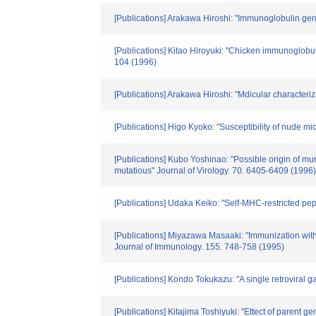
[Publications] Arakawa Hiroshi: "Immunoglobulin ge
[Publications] Kitao Hiroyuki: "Chicken immunoglobul
104 (1996)
[Publications] Arakawa Hiroshi: "Mdicular characteri
[Publications] Higo Kyoko: "Susceptibility of nude mi
[Publications] Kubo Yoshinao: "Possible origin of 
mutatious" Journal of Virology. 70. 6405-6409 (1996)
[Publications] Udaka Keiko: "Self-MHC-restricted pe
[Publications] Miyazawa Masaaki: "Immunization with 
Journal of Immunology. 155. 748-758 (1995)
[Publications] Kondo Tokukazu: "A single retroviral 
[Publications] Kitajima Toshiyuki: "Ettect of parent 