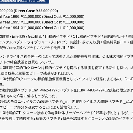
ompleted (Fiscal Year 1996)
000,000 (Direct Cost: ¥33,000,000)
al Year 1996: ¥11,000,000 (Direct Cost: ¥11,000,000)
al Year 1995: ¥11,000,000 (Direct Cost: ¥11,000,000)
al Year 1994: ¥11,000,000 (Direct Cost: ¥11,000,000)
-3腫瘍 / Env抗原 / Gag抗原 / Th標的ペプチド / CTL標的ペプチド / 細胞傷害活性 
/ ランダムペプチドライブラリー / 人口ペプチド設計 / 前がん状態 / 腫瘍特異的CTL / 
列 / env領域ペプチド / ペプチド免疫 / IL-2産生
フレンドウイルス複合体(FV)によって誘発された腫瘍特異的Th株、CTL株の標的ペ
チドの結合残基とは異なっていた。
FBL-3腫瘍特異的Thクローンは標的ペプチドを提示する細胞を傷害する活性を持つ
C結合残基と主要エピトープ残基があればよい。
FBL-3特異的Thクローンの標的細胞傷害機構としてパ-フォリン経路によるもの、Fas
る。
Thの標的抗原ペプチドEnv_<462-479>(iペプチド)はEnv_<468-479>12残
偏るものとC端に偏るものがあった。
FV類似のモロニ-ウイルスのi関連ペプチドi_m、内在性ウイルスのi関連ペプチドi_a
エピトープ部分を改変することにより活性化した。
FBL-3特異的CTLクローンは総てGag前駆体リーダーペプチド9残基を標的とする
基を共有して隣接する2種類のペプチド9残基を認識するクローンとC端側のペプチ