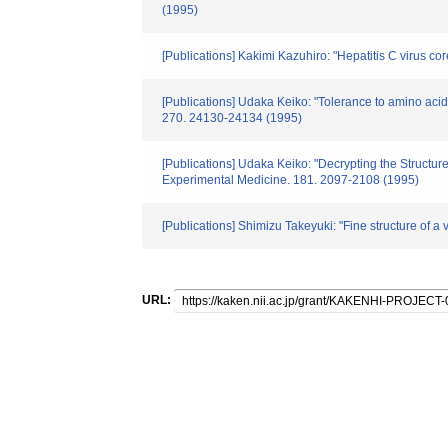
(1995)
[Publications] Kakimi Kazuhiro: "Hepatitis C virus c
[Publications] Udaka Keiko: "Tolerance to amino acid 
270. 24130-24134 (1995)
[Publications] Udaka Keiko: "Decrypting the Structure 
Experimental Medicine. 181. 2097-2108 (1995)
[Publications] Shimizu Takeyuki: "Fine structure of 
URL: