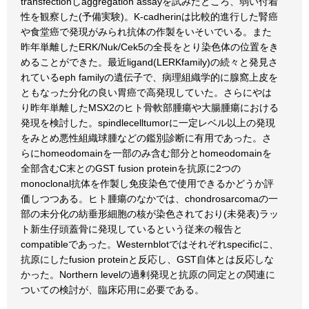
transfectionしaggregation assayを試みたところ、弱い付着
性を観察した(予備実験)。K-cadherinは比較的進行した腎癌
や食堂癌で発現がみられ抗体の作製をいそいでいる。また
昨年単離したERK/Nuk/Cek5の全長をとり染色体の位置をき
めることができた。最近ligand(LERKfamily)の続々と発見さ
れているeph familyの遺伝子で、病理組織学的に腺窩上皮を
ともなった分化の良い胃癌で高発現していた。さらにやは
り昨年単離したMSX2のヒト骨軟部腫瘍や大腸腫瘍における
発現を検討した。spindlecelltumorに一定レベル以上の発現
をみとめ悪性組織球腫などの鑑別診断に有用であった。さ
らにhomeodomainを一部のみ含む部分とhomeodomainを
全部含むC末とのGST fusion proteinを抗原に2つの
monoclonal抗体を作製し免疫染色で使用できるかどうか評
価しつつある。ヒト腫瘍のなかでは、chondrosarcomaの一
部の未分化の紡垂形細胞の核が染色されており(未発表)ラッ
ト新生仔頭蓋骨に発現しているという従来の報告と
compatibleであった。Westernblotではそれぞれspecificに、
抗原にしたfusion proteinと反応し、GST自体とは反応しな
かった。Northern levelの過剰発現と抗原の同定との関連に
ついての検討が、臨床応用に必要である。