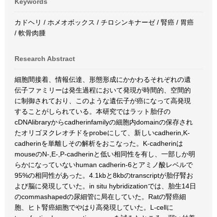
Keywords
カドヘリ / ホメオボックス / チロシンキナーゼ / 腎癌 / 胃癌
/ 軟骨肉腫
Research Abstract
細胞間接着、情報伝達、形態形成にかかわるそれぞれの遺
伝子ファミリーは発生過程において発現が時間的、空間的
に制御されており、このような遺伝子が癌になって高発現
することがしられている。本研究ではラット胎仔の
cDNAlibraryからcadherinfamilyの細胞内domainの保存され
たオリゴヌクレオチドをprobeにして、新しいcadherin,K-
cadherinを単離しその解析をおこなった。K-cadherinは
mouseのN-,E-,P-cadherinと低い相同性を有し、一部しか明
らかになっていないhuman cadherin-6とアミノ酸レベルで
95%の相同性があった。4.1kbと8kbのtranscriptが胎仔腎お
よび脳に発現していた。in situ hybridizationでは、胎生14日
のcommashapedの尿細管に局在していた。Ratの腎癌細
胞、ヒト腎癌細胞でやはり高発現していた。L-cellに