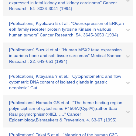
expressed in fetal kidnoy and kidney carcinoma" Cancer
Research. 54. 3034-3041 (1994)
[Publications] Kiyokawa E et al.: "Ouerexpression of ERK,an
eph family recepter protein tyrosine Kinase in varlous
human tumors" Cancer Research. 54. 3645-3650 (1994)
[Publications] Suzuki et al.: "Human MSX2 feue expression
in uarious bone and soft tissue sarcomas" Medical Saence
Research. 22. 649-651 (1994)
[Publications] Kitayama Y et al.: "Cytophotometric and flow
cytometric DNA content of isolated glands in gastric
neoplasia" Gut.
[Publications] Hamada GS et al.: "The heme.bindiug region
polymciphism of cytochrsme P450IAl(CyplAl),rather tbau
Rsal polymcrphismのIIEl……" Cancer
Epidemiology,Bismaekers & Prevention. 4. 63-67 (1995)
[Publications] Takai S et al.: "Mapping of the human C3G