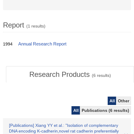
Report
(1 results)
1994
Annual Research Report
Research Products
(
6
results)
All
Other
All
Publications (6 results)
[Publications] Xiang YY et al.: "Isolation of complementary
DNA encoding K-cadherin,novel rat cadherin preferentially