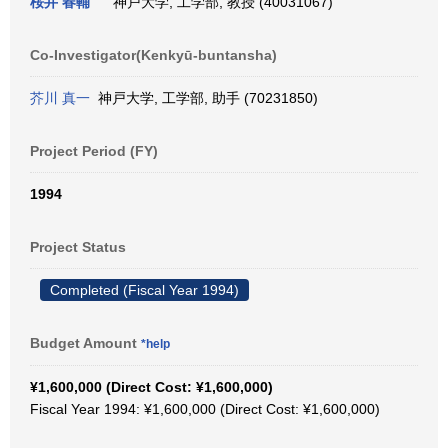
桜井 春輔
神戸大学, 工学部, 教授 (40031067)
Co-Investigator(Kenkyū-buntansha)
芥川 真一
神戸大学, 工学部, 助手 (70231850)
Project Period (FY)
1994
Project Status
Completed (Fiscal Year 1994)
Budget Amount
*help
¥1,600,000 (Direct Cost: ¥1,600,000)
Fiscal Year 1994: ¥1,600,000 (Direct Cost: ¥1,600,000)