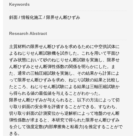
Keywords
斜面 / 情報化施工 / 限界せん断ひずみ
Research Abstract
土質材料の限界せん断ひずみを求めるために中空供試体に
よるねじりせん断試験機を試作した。これを用いて平面ひ
ずみ状態において砂のねじりせん断試験を実施し、限界せ
ん断ひずみとせん断弾性係数の関係を明らかにした。ま
た、通常の三軸圧縮試験を実施し、その結果から計算によ
って限界せん断ひずみを求め、ねじり試験の結果と比較し
たところ、ねじりせん断試験による結果は三軸圧縮試験か
ら得られる値の最低値を与えることがわかった。
限界せん断ひずみが与えられると、以下の方法によって切
り取り斜面の安全率を評価することができる。すなわち、
切り取り斜面の計測変位から逆解析によって地盤のせん断
弾性係数が求まると、本研究で得られた限界せん断ひずみ
を介して強度定数(内部摩擦角と粘着力)を推定することがで
きる。