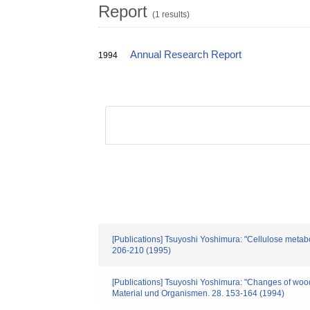
Report
(1 results)
Annual Research Report
1994
[Publications] Tsuyoshi Yoshimura: "Cellulose metabol
206-210 (1995)
[Publications] Tsuyoshi Yoshimura: "Changes of wood-
Material und Organismen. 28. 153-164 (1994)