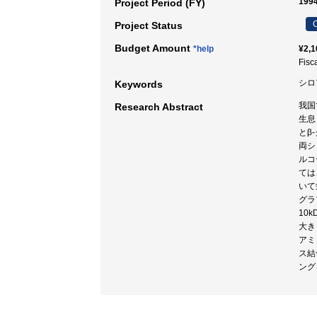
199
Project Period (FY)
C
Project Status
Budget Amount
*help
¥2,1
Fisc
シロ
Keywords
我国
Research Abstract
生息
とβ
両シ
ルコ
ては
いて
グラ
10
大き
アミ
ス結
ング