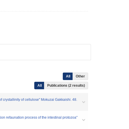
All
Other
All
Publications (2 results)
 crystallinity of cellulose" Mokuzai Gakkaishi. 48.
on refaunation process of the intestinal protozoa"