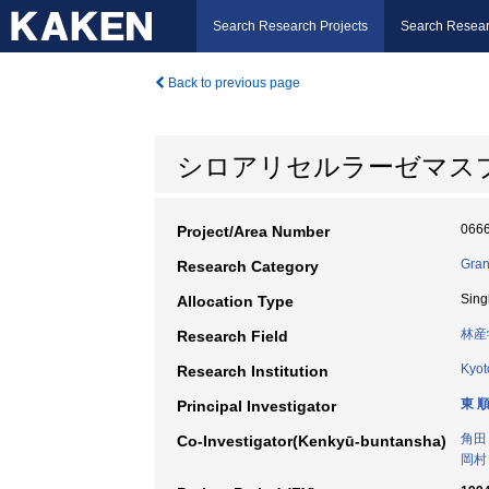
Search Research Projects
Search Resear
Back to previous page
シロアリセルラーゼマス
066
Project/Area Number
Gran
Research Category
Sing
Allocation Type
林産
Research Field
Kyot
Research Institution
東 
Principal Investigator
角田
Co-Investigator(Kenkyū-buntansha)
岡村