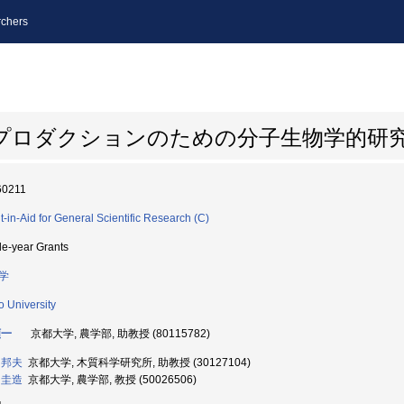
chers
プロダクションのための分子生物学的研
60211
t-in-Aid for General Scientific Research (C)
le-year Grants
学
o University
順一
京都大学, 農学部, 助教授 (80115782)
 邦夫
京都大学, 木質科学研究所, 助教授 (30127104)
 圭造
京都大学, 農学部, 教授 (50026506)