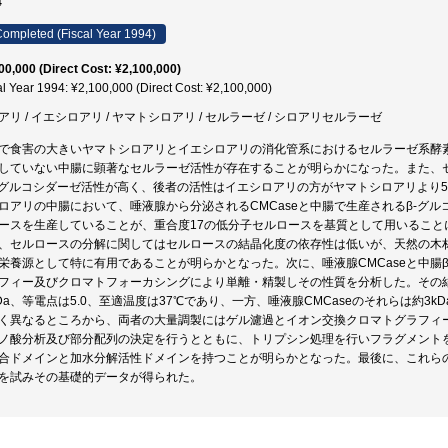
4
ompleted (Fiscal Year 1994)
00,000 (Direct Cost: ¥2,100,000)
al Year 1994: ¥2,100,000 (Direct Cost: ¥2,100,000)
アリ / イエシロアリ / ヤマトシロアリ / セルラーゼ / シロアリセルラーゼ
で食害の大きいヤマトシロアリとイエシロアリの消化管系におけるセルラーゼ系酵
していない中腸に顕著なセルラーゼ活性が存在することが明らかになった。また、セル
-グルコシダーゼ活性が高く、後者の活性はイエシロアリの方がヤマトシロアリより
ロアリの中腸において、唾液腺から分泌されるCMCaseと中腸で生産されるβ-グ
ースを生産していることが、重合度17の低分子セルロースを基質として用いること
、セルロースの分解に関してはセルロースの結晶化度の依存性は低いが、天然の木材に
栄養源として特に有用であることが明らかとなった。次に、唾液腺CMCaseと中腸
フィー及びクロマトフォーカシングにより単離・精製しその性質を分析した。その結
kDa、等電点は5.0、至適温度は37℃であり、一方、唾液腺CMCaseのそれらは約3k
く異なるところから、両者の大量調製にはゲル濾過とイオン交換クロマトグラフィ
ノ酸分析及び部分配列の決定を行うとともに、トリプシン処理を行いフラグメント
合ドメインと加水分解活性ドメインを持つことが明らかとなった。最後に、これら
を試みその基礎的データが得られた。