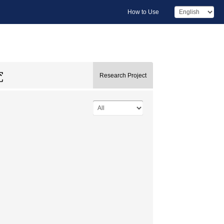
How to Use
究
Research Project