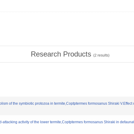
Research Products
(
2
results)
ism of the symbiotic protozoa in termite,Coptptermes formosanus Shiraki V.Effect of
attacking activity of the lower termite,Coptptermes formosanus Shiraki in defaunati