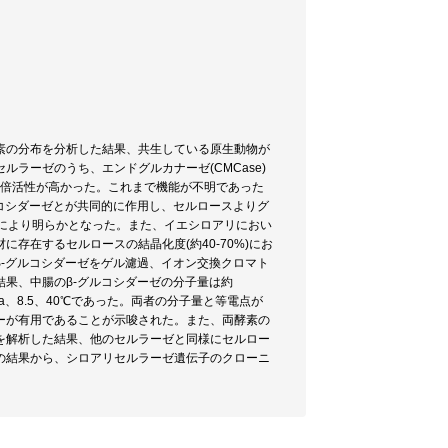
素の分布を分析した結果、共生している原生動物が
ラーゼのうち、エンドグルカナーゼ(CMCase)
5倍活性が高かった。これまで機能が不明であった
ルコシダーゼとが共同的に作用し、セルロースよりグ
により明らかとなった。また、イエシロアリにおい
存在するセルロースの結晶化度(約40-70%)にお
β-グルコシダーゼをゲル濾過、イオン交換クロマト
果、中腸のβ-グルコシダーゼの分子量は約
Da、8.5、40℃であった。両者の分子量と等電点が
ーが有用であることが示唆された。また、両酵素の
を解析した結果、他のセルラーゼと同様にセルロー
の結果から、シロアリセルラーゼ遺伝子のクローニ