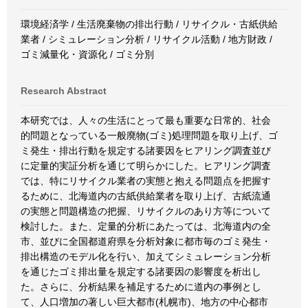
環境経済学 / 生活廃棄物の排出行動 / リサイクル・古紙供給
業者 / シミュレーション分析 / リサイクル活動 / 地方財政 /
ゴミ減量化・資源化 / ゴミ分別
Research Abstract
本研究では、人々の生活にとって最も重要な日常的、社会
的問題となっている一般廃物(ゴミ)処理問題を取り上げ、ゴ
ミ発生・排出行動を規定する諸要因をヒアリング調査並び
に定量的実証分析を通じて明らかにした。ヒアリング調査
では、特にリサイクル業者の実態と抱える問題点を把握す
るために、北海道内の古紙供給業者を取り上げ、古紙流通
の実態と問題構造の把握、リサイクルのあり方等について
検討した。また、定量的分析にあたっては、北海道内の全
市、並びに全国都道府県を分析対象に都市毎のゴミ発生・
排出構造のモデル化を行い、加えてシミュレーション分析
を通じたゴミ排出量を規定する諸要因の影響度を析出し
た。さらに、分析結果を補足するために道内の事例とし
て、人口増加の著しい巨大都市(札幌市)、地方の中心都市