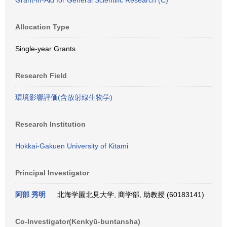
Grant-in-Aid for General Scientific Research (C)
Allocation Type
Single-year Grants
Research Field
環境影響評価(含放射線生物学)
Research Institution
Hokkai-Gakuen University of Kitami
Principal Investigator
阿部 秀明
北海学園北見大学, 商学部, 助教授 (60183141)
Co-Investigator(Kenkyū-buntansha)