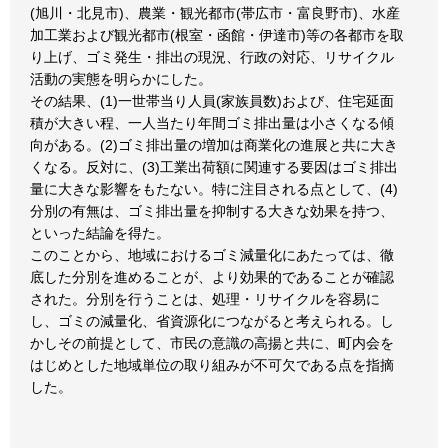
(旭川・北見市)、農業・観光都市(帯広市・富良野市)、水産
加工業および観光都市(根室・函館・伊達市)等の各都市を取
り上げ、ゴミ発生・排出の現況、行政の対応、リサイクル
活動の実態を明らかにした。
その結果、(1)一世帯当り人員(家族員数)および、住宅延面
積が大きい程、一人当たり年間ゴミ排出量は小さくなる傾
向がある。(2)ゴミ排出量の増加は商業化の進展と共に大き
くなる。反対に、(3)工業出荷額に関連する要因はゴミ排出
量に大きな影響をもたない。特に注目される点として、(4)
分別の有無は、ゴミ排出量を抑制する大きな効果を持つ、
といった結論を得た。
このことから、地域におけるゴミ減量化にあたっては、徹
底した分別を進めることが、より効果的であることが確認
された。分別を行うことは、処理・リサイクルを容易に
し、ゴミの減量化、省資源化につながると考えられる。し
かしその前提として、市民の意識の高揚と共に、町内会を
はじめとした地域単位の取り組みが不可欠である点を指摘
した。