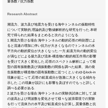
量係数 / 抗力係数
Research Abstract
潮流力、波力及び地震力を受ける海中トンネルの振動特性
について実験的,理論的及び数値解析的な研究を行った.本研
究で得られた結果をまとめると次のようになる.
1.潮流力受ける場合:海中トンネルの動的応答の時刻歴によ
ると流速の増加に伴い抗力が大きくなるのでトンネルの水
平方向の動的変位が大きくなった.一方,鉛直方向の動的変位
が渦などによる揚力及び流体-構造物の動的相互作用の影響
を受けて大きく変化した.応答のスペクトル解析によって模
型の固有振動数及び渦振動数の関係を調べた結果、渦の発
生振動数が構造物の固有振動数に近つくと,いわゆるlock-in
現象が起こって,応答の鉛直成分が急激に大きくなる傾向を
示した.この現象が設計にも影響を及ぼすのでもっと詳しく
調べる必要がある.
2.波力を受ける場合:海中トンネルの実験供試体に対して,波
の波高および周波数を変化させて様々な波浪環境での実験
を行って流体力の水平及び鉛直成分を計算し,質量係数と抗