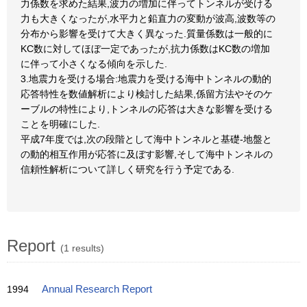
力係数を求めた結果,波力の増加に伴ってトンネルが受ける
力も大きくなったが,水平力と鉛直力の変動が波高,波数等の
分布から影響を受けて大きく異なった.質量係数は一般的に
KC数に対してほぼ一定であったが,抗力係数はKC数の増加
に伴って小さくなる傾向を示した.
3.地震力を受ける場合:地震力を受ける海中トンネルの動的
応答特性を数値解析により検討した結果,係留方法やそのケ
ーブルの特性により,トンネルの応答は大きな影響を受ける
ことを明確にした.
平成7年度では,次の段階として海中トンネルと基礎-地盤と
の動的相互作用が応答に及ぼす影響,そして海中トンネルの
信頼性解析について詳しく研究を行う予定である.
Report
(1 results)
1994
Annual Research Report