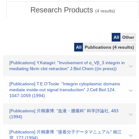
Research Products
(
4
results)
All
Other
All
Publications (4 results)
[Publications] Y.Katagiri: "Involvement of α_Vβ_3 integrin in
mediating fibrin clot retraction" J.Biol.Chem.((in press))
[Publications] T.E.O'Toole: "Integrin cytoplasmic domains
mediate inside-out signal transduction" J.Cell Biol.124.
1047-1059 (1994)
[Publications] 片桐康博: "血液・腫瘍科" 科学評論社, 483
(1994)
[Publications] 片桐康博: "接着分子データマニュアル" 南江
堂, 172 (1994)