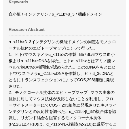
Keywords
血小板 / インテグリン / α_<11b>β_3 / 機能ドメイン
Research Abstract
α_<11b>β_3インテグリンの機能ドメインの同定をモノクロ
ーナル抗体のエピトープマップによって行った。
1、ヒト/マウスキメラα_<11b>の作製--B57BL/6マウス血小
板よりα_<11b>cDNAを得た。ヒトα_<11b>とはアミノ酸レ
ベルで約90%の相同性が認められた。このcDNAをもとにヒ
ト/マウスキメラα_<11b>cDNAを作製し、ヒトβ_3cDNAと
ともにトランスフェクションによってCOS,293細胞に発現
させた。
2、モノクローナル抗体のエピトープマップ--マウス由来の
抗原に対してマウス抗体が反応しないことを利用し、フロ
ーサイトメーターにてCOS・293細胞に発現させたキメライ
ンテグリンとの反応性を調べた。α_<11b>β_3の複合体を認
識し、リガンド結合を阻害するモノクローナル抗体
(P2,2G12,4F10)は、α_<11b>N末端部(♯2-210)に反応するこ