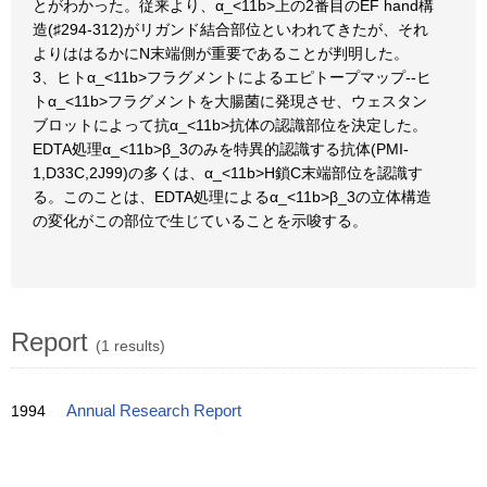
とがわかった。従来より、α_<11b>上の2番目のEF hand構
造(♯294-312)がリガンド結合部位といわれてきたが、それ
よりははるかにN末端側が重要であることが判明した。
3、ヒトα_<11b>フラグメントによるエピトープマップ--ヒ
トα_<11b>フラグメントを大腸菌に発現させ、ウェスタン
ブロットによって抗α_<11b>抗体の認識部位を決定した。
EDTA処理α_<11b>β_3のみを特異的認識する抗体(PMI-
1,D33C,2J99)の多くは、α_<11b>H鎖C末端部位を認識す
る。このことは、EDTA処理によるα_<11b>β_3の立体構造
の変化がこの部位で生じていることを示唆する。
Report
(1 results)
1994
Annual Research Report