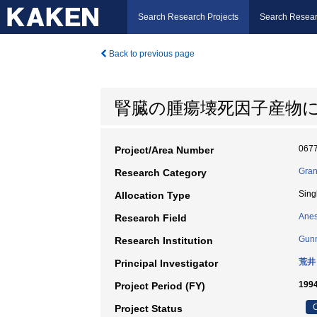
Search Research Projects
Search Resear
Back to previous page
腎臓の腫瘍壊死因子産物
067
Project/Area Number
Gran
Research Category
Sing
Allocation Type
Anes
Research Field
Gunm
Research Institution
荒井
Principal Investigator
199
Project Period (FY)
C
Project Status