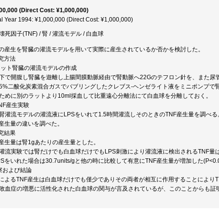
00,000 (Direct Cost: ¥1,000,000)
al Year 1994: ¥1,000,000 (Direct Cost: ¥1,000,000)
死因子(TNF) / 腎 / 灌流モデル / 白血球
Fの産生を腎臓の灌流モデルを用いて実際に産生されているか否かを検討した。
研究方法
)ラット腎臓の灌流モデルの作成
下で開腹し腎臓を遊離し上腸間膜動脈経由で腎動脈へ22Gのテフロン針を、また尿管
5%二酸化炭素混合ガスでバブリングしたクレブス-ヘンゼライト液をミニポンプで
ために別のラットより10ml採血して比重遠心分離法にて白血球を分離しておく。
TNF産生実験
腎灌流モデルの灌流液にLPSをいれて1.5時間灌流しそのときのTNF産生量を調べ
F産生量の違いを調べた。
研究結果
F産生量は腎1gあたりの産生量とした。
灌流実験では腎だけでも白血球だけでもLPS刺激により灌流液に検出されるTNF
PSをいれた場合は30.7units/gと他の時に比較して有意にTNF産生量が増加した(P<0.0
察および結論
SによるTNF産生は白血球だけでも僅少でありその両者が相互に作用することにより
敗血症の増悪に活性化された白血球の関与が言及されているが、このことからも証