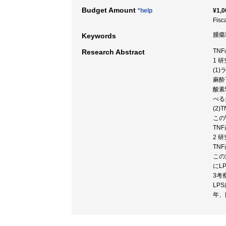
Budget Amount
*help
¥1,0
Fisc
腫瘍壊
Keywords
TN
Research Abstract
1 
(1
麻酔
酸素
べる
(2)
この
TN
2 
TN
この
にL
3考
LP
年、