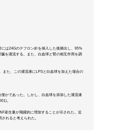
には24Gのテフロン針を挿入した後摘出し、95%
腎臓を灌流する。また、白血球と腎の相互作用を調
る。また、この灌流液にLPSと白血球を加えた場合の
量は僅かであった。しかし、白血球を添加した灌流液
01)。
TNF産生量が飛躍的に増加することが示された。近
明されると考えられた。