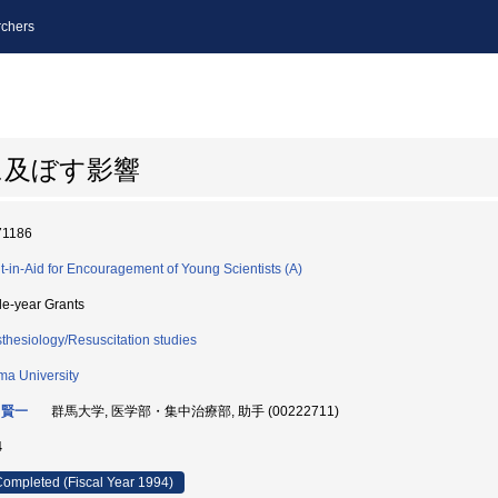
chers
に及ぼす影響
71186
t-in-Aid for Encouragement of Young Scientists (A)
le-year Grants
thesiology/Resuscitation studies
a University
 賢一
群馬大学, 医学部・集中治療部, 助手 (00222711)
4
ompleted (Fiscal Year 1994)