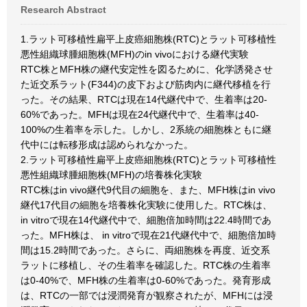
Research Abstract
1.ラット可移植性扁平上皮癌細胞株(RTC)とラット可移植性
悪性組織球腫細胞株(MFH)のin vivoにおける継代実験
RTC株とMFH株の継代安定性を図るために、化学誘発させ
た近交系ラット(F344)の皮下および筋肉内に継代移植を行
った。その結果、RTCは現在14代継代中で、生着率は20-
60%であった。MFHは現在24代継代中で、生着率は40-
100%の生着率を示した。しかし、2系統の細胞株ともに継
代中には転移形成は認められなかった。
2.ラット可移植性扁平上皮癌細胞株(RTC)とラット可移植性
悪性組織球腫細胞株(MFH)の培養株化実験
RTC株はin vivo継代9代目の細胞を、また、MFH株はin vivo
継代17代目の細胞を培養株化実験に使用した。RTC株は、
in vitroで現在14代継代中で、細胞倍加時間は22.4時間であ
った。MFH株は、 in vitroで現在21代継代中で、細胞倍加時
間は15.2時間であった。さらに、両細胞株を再度、近交系
ラットに移植し、その生着率を確認した。RTC株の生着率
は0-40%で、MFH株の生着率は0-60%であった。発育形成
は、RTCの一部では浸潤発育が観察されたが、MFHには浸