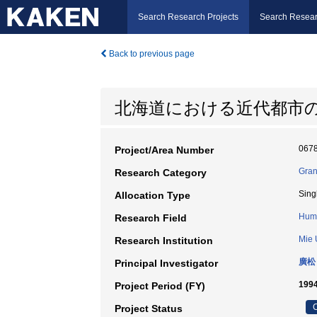
Search Research Projects
Search Resear
Back to previous page
北海道における近代都市
067
Project/Area Number
Gran
Research Category
Sing
Allocation Type
Hum
Research Field
Mie 
Research Institution
廣松
Principal Investigator
199
Project Period (FY)
C
Project Status