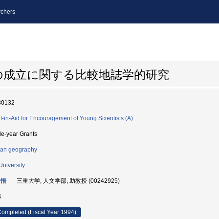
chers
の成立に関する比較地誌学的研究
80132
t-in-Aid for Encouragement of Young Scientists (A)
le-year Grants
an geography
University
 悟
三重大学, 人文学部, 助教授 (00242925)
4
ompleted (Fiscal Year 1994)