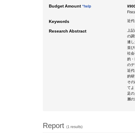
Budget Amount
*help
¥900
Fisc
近代
Keywords
上記
Research Abstract
の調
連し
並び
社会
的・
のデ
近代
的研
その
てよ
足の
層の
Report
(1 results)