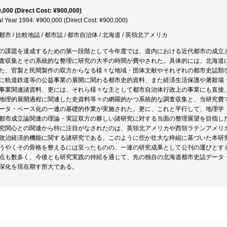
,000 (Direct Cost: ¥900,000)
al Year 1994: ¥900,000 (Direct Cost: ¥900,000)
都市 / 比較地誌 / 都市誌 / 都市自治体 / 北海道 / 英領北アメリカ
の課題を達成するための第一段階として今年度では、道内における近代都市の成立
査収集とその系統的な整理に研究の大半の時間が費やされた。具体的には、北海道
た、官製と民間製作の双方からなる様々な地域・団体文献やそれぞれの都市史誌類
に軌道鉄道等の公益事業の展開に関わる都市史的資料、また経済生活保護や屠殺場
事業関連諸資料、更には、それら様々な主として都市自治体行政上の事業にも直接
地理的展開過程に関連した史資料等々の網羅的かつ系統的な調査収集と、当研究費
ータ・ベース化の一連の基礎的作業が実施された。更に、これと平行して、地理学
都市成立論関連の理論・実証双方の夥しい諸研究に対する当面の整理展望を目指し
究関心との関連から特に注目がなされたのは、英領北アメリカや西領ラテンアメリ
政治経済的機能に関する諸研究である。このように些か壮大な枠組に基づいた本研
うやくその骨格を整えるには至ったものの、一連の研究成果として公刊の運びとす
点も数多く、今後とも研究実践の持続を通じて、先の独自の北海道都市史誌データ
深化を現在期す所大である。