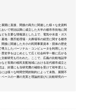
と展開に直接、間接の両方に関連した様々な史資料
において明治以降に成立した大半の都市市街地に関
などを主要な情報源とした上で、電気や水道・ガス
・墓地・塵芥処理場・火葬場等の経営に関する都市
、間接に関連した大小の民間事業資本・団体の歴史
で導入したパーソナル・コンピュータを利用したそ
・歴史学をはじめとして広く社会科学一般に広がる
た文献研究も行われた。ここで、広義の比較地誌学
カなど長期の植民支配地域における近代都市成立と
究は、好運にも当研究費の補助を受けて初年度とし
るには様々な時間空間的制約によって未熟、展開不
・ベースの一層の充実と理論的並びに比較研究の一