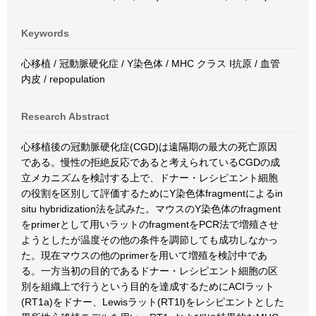
Keywords
心移植 / 冠動脈硬化症 / Y染色体 / MHC クラス I抗原 / 血管
内皮 / repopulation
Research Abstract
心移植後の冠動脈硬化症(CGD)は遠隔期の最大の死亡原因
である。慢性の拒絶反応であると考えられているCGDの成
立メカニズムを検討する上で、ドナー・レシピエント細胞
の役割を区別して評価するためにY染色体fragmentによるin
situ hybridization法を試みた。マウスのY染色体のfragment
をprimerとして用いラットのfragmentをPCR法で増殖させ
ようとしたが温度その他の条件を調節しても成功しなかっ
た。現在マウスの他のprimerを用いて増殖を検討中であ
る。一方当初の目的であるドナー・レシピエント細胞の区
別を組織上で行うという目的を達成するためにACIラット
(RT1a)をドナー、Lewisラット(RT1l)をレシピエントとした