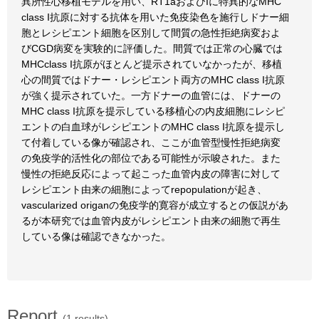
異所性心移植モデルを用い、RT1aおよびIに特異的なMHC
class I抗原に対する抗体を用いた免疫染色を施行しドナー細
胞とレシピエント細胞を区別して間質の急性拒絶病変およ
びCGD病変を実験的に評価した。間質では正常の心臓では
MHCclass I抗原がほとんど提示されていなかったが、移植
心の間質ではドナー・レシピエント両方のMHC class I抗原
が強く提示されていた。一方ドナーの血管には、ドナーの
MHC class I抗原を提示している移植心の内皮細胞にレシピ
エントの白血球がレシピエントのMHC class I抗原を提示し
て付着している像が確認され、ここが血管型慢性拒絶病変
の免疫学的活性化の部位である可能性が示唆された。また
慢性の拒絶反応によって起こった血管内皮の障害に対して
レシピエント由来の細胞によってrepopulationが起き、
vascularized origanの免疫学的寛容が成立するとの仮説があ
るが本研究では血管内皮がレシピエント由来の細胞で再生
している像は確認できなかった。
Report
(1 results)