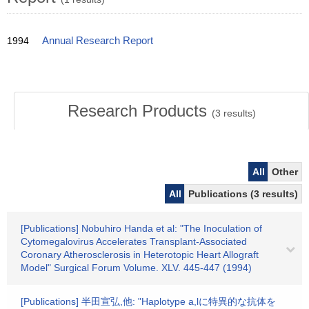
1994
Annual Research Report
Research Products
(
3
results)
All
Other
All
Publications (3 results)
[Publications] Nobuhiro Handa et al: "The Inoculation of
Cytomegalovirus Accelerates Transplant-Associated
Coronary Atherosclerosis in Heterotopic Heart Allograft
Model" Surgical Forum Volume. XLV. 445-447 (1994)
[Publications] 半田宣弘,他: "Haplotype a,lに特異的な抗体を