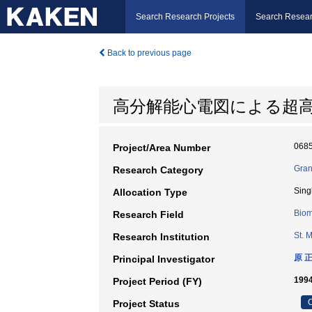
Search Research Projects
Search Resear
Back to previous page
高分解能心電図による超
068
Project/Area Number
Gran
Research Category
Sing
Allocation Type
Biom
Research Field
St. 
Research Institution
原 
Principal Investigator
199
Project Period (FY)
C
Project Status