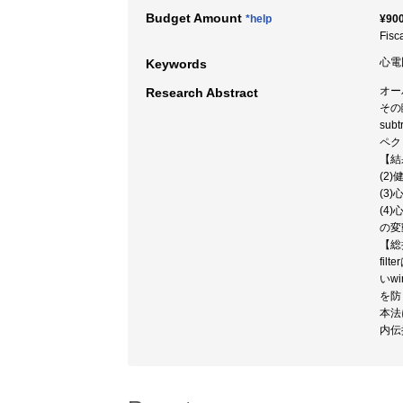
Budget Amount
*help
¥900
Fisc
心電図
Keywords
オー
Research Abstract
その
su
ペク
【結
(2
(3
(4
の変
【総
fil
いw
を防
本法
内伝