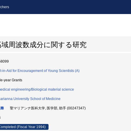
chers
高域周波数成分に関する研究
58099
t-in-Aid for Encouragement of Young Scientists (A)
le-year Grants
edical engineering/Biological material science
Marianna University School of Medicine
正壽
聖マリアンナ医科大学, 医学部, 助手 (00247347)
4
ompleted (Fiscal Year 1994)