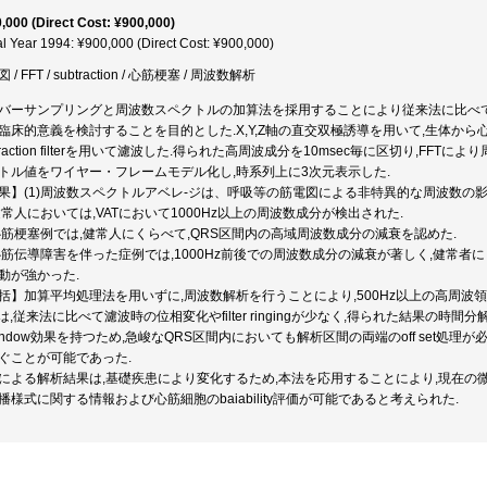
,000 (Direct Cost: ¥900,000)
al Year 1994: ¥900,000 (Direct Cost: ¥900,000)
 / FFT / subtraction / 心筋梗塞 / 周波数解析
バーサンプリングと周波数スペクトルの加算法を採用することにより従来法に比べ
臨床的意義を検討することを目的とした.X,Y,Z軸の直交双極誘導を用いて,生体か
btraction filterを用いて濾波した.得られた高周波成分を10msec毎に区切り,F
トル値をワイヤー・フレームモデル化し,時系列上に3次元表示した.
果】(1)周波数スペクトルアベレ-ジは、呼吸等の筋電図による非特異的な周波数の
)健常人においては,VATにおいて1000Hz以上の周波数成分が検出された.
)心筋梗塞例では,健常人にくらべて,QRS区間内の高域周波数成分の減衰を認めた.
)心筋伝導障害を伴った症例では,1000Hz前後での周波数成分の減衰が著しく,健常
動が強かった.
括】加算平均処理法を用いずに,周波数解析を行うことにより,500Hz以上の高周波領域にお
terは,従来法に比べて濾波時の位相変化やfilter ringingが少なく,得られた結果の時間分解能が
indow効果を持つため,急峻なQRS区間内においても解析区間の両端のoff set処理が必
ぐことが可能であった.
による解析結果は,基礎疾患により変化するため,本法を応用することにより,現在
播様式に関する情報および心筋細胞のbaiability評価が可能であると考えられた.