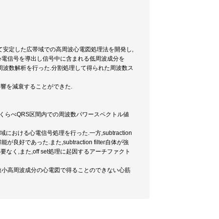
て安定した広帯域での高周波心電図処理法を開発し,
ら心電信号を導出し信号中に含まれる低周波成分を
FTにより周波数解析を行った.分割処理して得られた周波数ス
影響を減衰することができた.
者にくらべQRS区間内での周波数パワースペクトル値
ける心電信号処理を行った.一方,subtraction
良好であった.また,subtraction filter自体が強
要なく,また,off set処理に起因するアーチファクト
の微小高周波成分の心電図で得ることのできない心筋