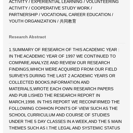
ACTIVITY / EXPERIENTIAL LEARNING / VOLUNTEERING
ACTIVITY / COOPERATIVE STUDY WORK /
PARTNERSHIP / VOCATIONAL CAREER EDUCATION /
YOUTH ORGANIZATION / 共同教育
Research Abstract
1.SUMMARY OF RESEARCH OF THIS ACADEMIC YEAR :
IN THE ACADEMIC YEAR OF 1997 WE CONTINUED TO
COMPARE,ANALYZE AND REVIEW OUR RESEARCH
FINDINGS,WHICH WERE ACQUIRED FROM OUR FIELD
SURVEYS DURING THE LAST 2 ACADEMIC YEARS OR
COLLECTED BOOKS,INFORMATION AND
MATERIALS,WROTE EACH OWN RESEARCH PAPERS
AND PUB LISHED THE RESEARCH REPORT IN
MARCH,1998. IN THIS REPORT WE RECONFIRMED THE
FOLLOWING COHHON POINTS OF VIEW SUCH AS THE
SCHOOL CURRICULUM AND COURSE OF STUDIES
UNDER THE 5 DAY CLASSES IN A WEEK,AND THE 5 MAIN
THEMES SUCH AS I.THE LEGAL AND SYSTEMIC STATUS