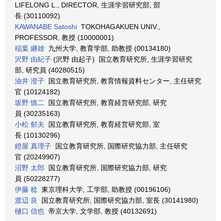
LIFELONG L., DIRECTOR, 生涯学習研究部, 部
長 (30110092)
KAWANABE Satoshi
TOKOHAGAKUEN UNIV.,
PROFESSOR, 教授 (10000001)
稲葉 継雄
九州大学, 教育学部, 助教授 (00134180)
沢野 由紀子
(沢野 由起子) 国立教育研究所, 生涯学習研究
部, 研究員 (40280515)
油井 澄子
国立教育研究所, 教育情報資料センター, 主任研究
官 (10124182)
坂野 慎二
国立教育研究所, 教育経営研究部, 研究
員 (30235163)
小松 郁夫
国立教育研究所, 教育経営研究部, 室
長 (10130296)
鐙屋 真理子
国立教育研究所, 国際研究協力部, 主任研究
官 (20249907)
沼野 太郎
国立教育研究所, 国際研究協力部, 研究
員 (50228277)
伊藤 稔
東京理科大学, 工学部, 助教授 (00196106)
渡辺 良
国立教育研究所, 国際研究協力部, 室長 (30141980)
樋口 信也
帝京大学, 文学部, 教授 (40132691)