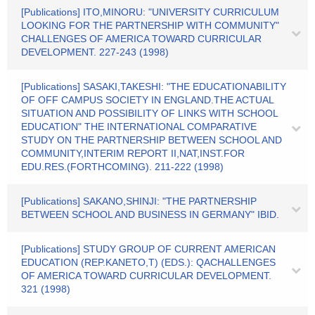
[Publications] ITO,MINORU: "UNIVERSITY CURRICULUM
LOOKING FOR THE PARTNERSHIP WITH COMMUNITY"
CHALLENGES OF AMERICA TOWARD CURRICULAR
DEVELOPMENT. 227-243 (1998)
[Publications] SASAKI,TAKESHI: "THE EDUCATIONABILITY
OF OFF CAMPUS SOCIETY IN ENGLAND.THE ACTUAL
SITUATION AND POSSIBILITY OF LINKS WITH SCHOOL
EDUCATION" THE INTERNATIONAL COMPARATIVE
STUDY ON THE PARTNERSHIP BETWEEN SCHOOL AND
COMMUNITY,INTERIM REPORT II,NAT,INST.FOR
EDU.RES.(FORTHCOMING). 211-222 (1998)
[Publications] SAKANO,SHINJI: "THE PARTNERSHIP
BETWEEN SCHOOL AND BUSINESS IN GERMANY" IBID.
[Publications] STUDY GROUP OF CURRENT AMERICAN
EDUCATION (REP.KANETO,T) (EDS.): QACHALLENGES
OF AMERICA TOWARD CURRICULAR DEVELOPMENT.
321 (1998)