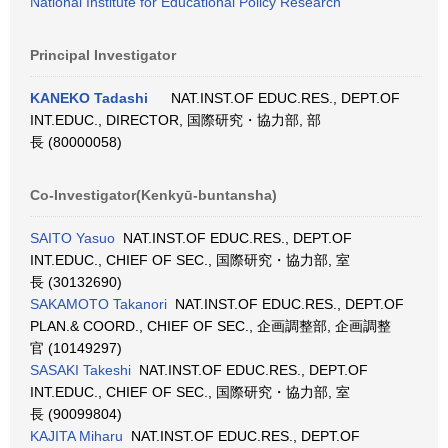
National Institute for Educational Policy Research
Principal Investigator
KANEKO Tadashi
NAT.INST.OF EDUC.RES., DEPT.OF
INT.EDUC., DIRECTOR, 国際研究・協力部, 部
長 (80000058)
Co-Investigator(Kenkyū-buntansha)
SAITO Yasuo
NAT.INST.OF EDUC.RES., DEPT.OF
INT.EDUC., CHIEF OF SEC., 国際研究・協力部, 室
長 (30132690)
SAKAMOTO Takanori
NAT.INST.OF EDUC.RES., DEPT.OF
PLAN.& COORD., CHIEF OF SEC., 企画調整部, 企画調整
官 (10149297)
SASAKI Takeshi
NAT.INST.OF EDUC.RES., DEPT.OF
INT.EDUC., CHIEF OF SEC., 国際研究・協力部, 室
長 (90099804)
KAJITA Miharu
NAT.INST.OF EDUC.RES., DEPT.OF