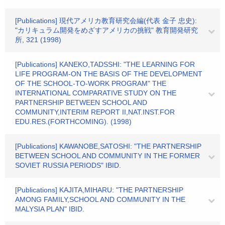
[Publications] 現代アメリカ教育研究会編(代表 金子 忠史):
"カリキュラム開発をめざすアメリカの挑戦" 教育開発研究
所, 321 (1998)
[Publications] KANEKO,TADSSHI: "THE LEARNING FOR
LIFE PROGRAM-ON THE BASIS OF THE DEVELOPMENT
OF THE SCHOOL-TO-WORK PROGRAM" THE
INTERNATIONAL COMPARATIVE STUDY ON THE
PARTNERSHIP BETWEEN SCHOOL AND
COMMUNITY,INTERIM REPORT II,NAT.INST.FOR
EDU.RES.(FORTHCOMING). (1998)
[Publications] KAWANOBE,SATOSHI: "THE PARTNERSHIP
BETWEEN SCHOOL AND COMMUNITY IN THE FORMER
SOVIET RUSSIA PERIODS" IBID.
[Publications] KAJITA,MIHARU: "THE PARTNERSHIP
AMONG FAMILY,SCHOOL AND COMMUNITY IN THE
MALYSIA PLAN" IBID.