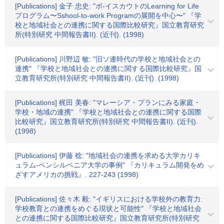
[Publications] 金子 忠史: "ボ-イスカウトのLearning for Life
プログラム〜Sshool-to-work Programの展開を中心〜" 『学
校と地域社会との連携に関する国際比較研究』国立教育研究
所(特別研究 中間報告書II). (近刊). (1998)
[Publications] 川野辺 敏: "旧ソ連時代の学校と地域社会との
連携" 『学校と地域社会との連携に関する国際比較研究』国
立教育研究所(特別研究 中間報告書II). (近刊). (1998)
[Publications] 梶田 美春: "マレーシア・プランにみる家庭・
学校・地域の連携" 『学校と地域社会との連携に関する国際
比較研究』国立教育研究所(特別研究 中間報告書II). (近刊).
(1998)
[Publications] 伊藤 稔: "地域社会の連携を求める大学カリキ
ュラム-ペンシルベニア大学の事例" 『カリキュラム開発をめ
ざすアメリカの挑戦』. 227-243 (1998)
[Publications] 佐々木 毅: "イギリスにおける学校外の教育力:
学校教育との連携をめぐる現状と可能性" 『学校と地域社会
との連携に関する国際比較研究』国立教育研究所(特別研究