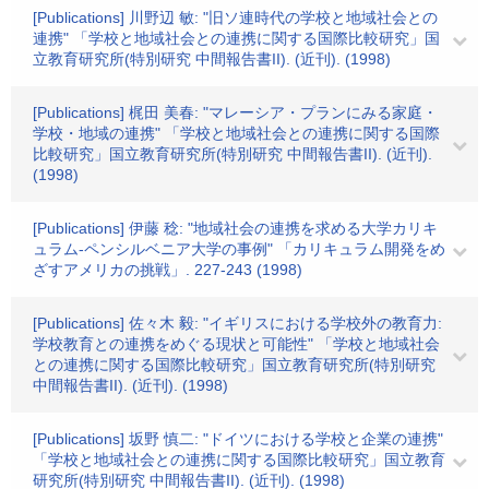
[Publications] 川野辺 敏: "旧ソ連時代の学校と地域社会との
連携" 「学校と地域社会との連携に関する国際比較研究」国
立教育研究所(特別研究 中間報告書II). (近刊). (1998)
[Publications] 梶田 美春: "マレーシア・プランにみる家庭・
学校・地域の連携" 「学校と地域社会との連携に関する国際
比較研究」国立教育研究所(特別研究 中間報告書II). (近刊).
(1998)
[Publications] 伊藤 稔: "地域社会の連携を求める大学カリキ
ュラム-ペンシルベニア大学の事例" 「カリキュラム開発をめ
ざすアメリカの挑戦」. 227-243 (1998)
[Publications] 佐々木 毅: "イギリスにおける学校外の教育力:
学校教育との連携をめぐる現状と可能性" 「学校と地域社会
との連携に関する国際比較研究」国立教育研究所(特別研究
中間報告書II). (近刊). (1998)
[Publications] 坂野 慎二: "ドイツにおける学校と企業の連携"
「学校と地域社会との連携に関する国際比較研究」国立教育
研究所(特別研究 中間報告書II). (近刊). (1998)