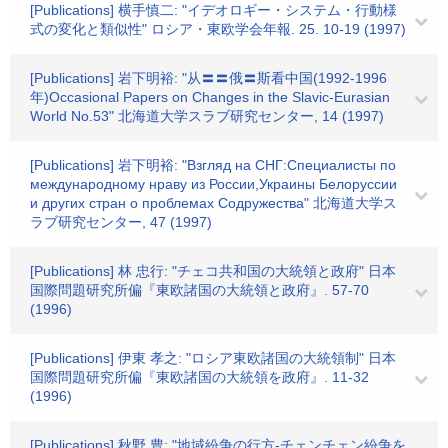
[Publications] 横手慎二: "イデオロギー・システム・行動様
式の変化と類似性" ロシア・東欧学会年報. 25. 10-19 (1997)
[Publications] 岩下明裕: "从〓〓俄〓斯看中国(1992-1996
年)Occasional Papers on Changes in the Slavic-Eurasian
World No.53" 北海道大学スラブ研究センター, 14 (1997)
[Publications] 岩下明裕: "Взгляд на СНГ:Специалисты по
международному нраву из России,Украины Белоруссии
и других стран о проблемах Содружества" 北海道大学ス
ラブ研究センター, 47 (1997)
[Publications] 林 忠行: "チェコ共和国の大統領と政府" 日本
国際問題研究所偏『東欧諸国の大統領と政府』. 57-70
(1996)
[Publications] 伊東 孝之: "ロシア東欧諸国の大統領制" 日本
国際問題研究所偏『東欧諸国の大統領を政府』. 11-32
(1996)
[Publications] 秋野 豊: "地域紛争の行方-チェンチェン紛争を