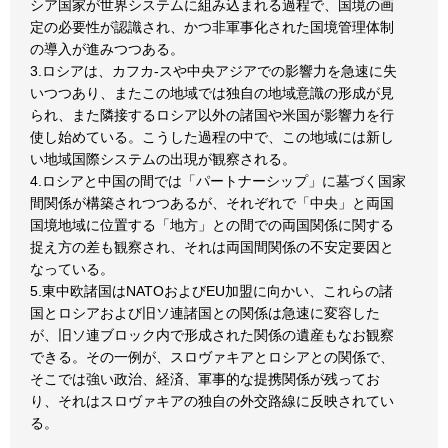
シア国家が世界システムに組み込まれる過程で、国境の画
定の必要性が認識され、かつ非軍事化された国境管理体制
の導入が進みつつある。
3.ロシアは、カフカ-スや中央アジアでの影響力を急速に失
いつつあり、またこの地域では独自の地域意識の形成が見
られ、また隣接するロシア以外の諸国や米国が影響力を行
使し始めている。こうした過程の中で、この地域には新し
い地域国際システムの出現が観察される。
4.ロシアと中国の間では「パートナーシップ」に墓づく国家
間関係が構築されつつあるが、それぞれで「中央」と両国
国境地域に位置する「地方」との間での両国関係に関する
捉え方の差も観察され、それは両国間関係の不安定要因と
なっている。
5.東中欧諸国はNATOおよびEU加盟に向かい、これらの諸
国とロシアおよび旧ソ連諸国との関係は急速に変容した
が、旧ソ連ブロック内で形成された関係の遺産もなお観察
できる。その一例が、スロヴァキアとロシアとの関係で、
そこでは強い政治、経済、軍事的な提携関係が残ってお
り、それはスロヴァキアの独自の外交路線に反映されてい
る。