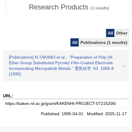
Research Products
(
1
results)
All
Other
All
Publications (1 results)
[Publications] N.TAKANO,et al.,: "Preparation of Poly (N-
Ether Group Substituted Pyrrole) Film-Coated Electrode
Incorporating Micropaticle Metals." 電気化学. 63. 1066-8
(1995)
URL:
Published: 1995-04-01 Modified: 2025-11-17