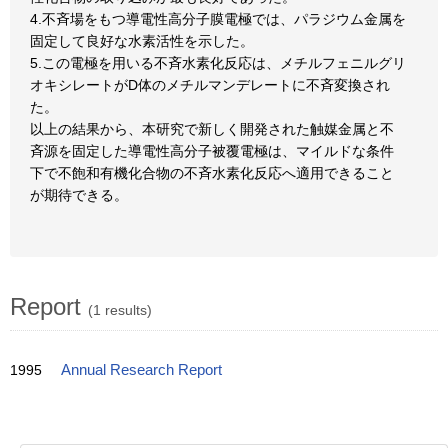
4.不斉場をもつ導電性高分子膜電極では、パラジウム金属を
固定して良好な水素活性を示した。
5.この電極を用いる不斉水素化反応は、メチルフェニルグリ
オキシレートがD体のメチルマンデレートに不斉変換され
た。
以上の結果から、本研究で新しく開発された触媒金属と不
斉源を固定した導電性高分子被覆電極は、マイルドな条件
下で不飽和有機化合物の不斉水素化反応へ適用できること
が期待できる。
Report
(1 results)
1995
Annual Research Report