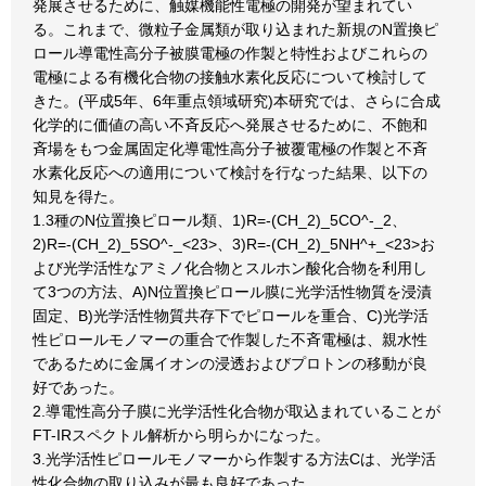
発展させるために、触媒機能性電極の開発が望まれてい
る。これまで、微粒子金属類が取り込まれた新規のN置換ピ
ロール導電性高分子被膜電極の作製と特性およびこれらの
電極による有機化合物の接触水素化反応について検討して
きた。(平成5年、6年重点領域研究)本研究では、さらに合成
化学的に価値の高い不斉反応へ発展させるために、不飽和
斉場をもつ金属固定化導電性高分子被覆電極の作製と不斉
水素化反応への適用について検討を行なった結果、以下の
知見を得た。
1.3種のN位置換ピロール類、1)R=-(CH_2)_5CO^-_2、
2)R=-(CH_2)_5SO^-_<23>、3)R=-(CH_2)_5NH^+_<23>お
よび光学活性なアミノ化合物とスルホン酸化合物を利用し
て3つの方法、A)N位置換ピロール膜に光学活性物質を浸漬
固定、B)光学活性物質共存下でピロールを重合、C)光学活
性ピロールモノマーの重合で作製した不斉電極は、親水性
であるために金属イオンの浸透およびプロトンの移動が良
好であった。
2.導電性高分子膜に光学活性化合物が取込まれていることが
FT-IRスペクトル解析から明らかになった。
3.光学活性ピロールモノマーから作製する方法Cは、光学活
性化合物の取り込みが最も良好であった。