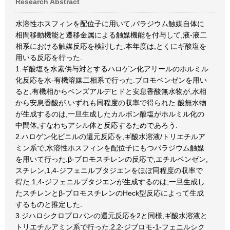
Research Abstract
水溶性ホスフィンを配位子に用いて,パラジウム触媒自体に
相間移動機能と遷移金属による触媒機能を付与して,液-液二
相系における触媒反応を検討した.本年度は,とくにギ酸塩を
用いる反応を行った.
1.ギ酸塩を水素供与対とするハロゲン化アリールのホルミル
化反応を水-有機溶媒二相系で行った.ブロモベンゼンを用い
ると,有機相からベンズアルデヒドと安息香酸無水物が,水相
から安息香酸が,いずれも同程度の収率で得られた.酸無水物
が生成するのは,一旦生成したカルボン酸塩がホルミル化の
中間体,すなわちアシル体と反応するためであろう.
2.ハロゲン化ビニルの還元反応を,ギ酸水溶液/トリエチルア
ミン系で,水溶性ホスフィンを配位子にもつパラジウム触媒
を用いて行った.β-ブロモスチレンの反応で,エチルベンゼン,
スチレン,1,4-ジフェニルブタジエンをほぼ同程度の収率で
得た.1,4-ジフェニルブタジエンが生成するのは,一旦生成し
たスチレンとβ-ブロモスチレンのHeck型反応によって生成
するものと推定した.
3.ジハロシクロプロパンの還元反応を2と同様,ギ酸水溶液と
トリエチルアミン系で行った.2,2-ジブロモ-1-フェニルシク