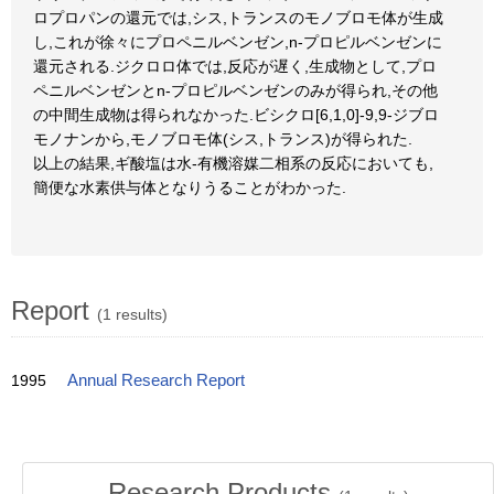
ロプロパンの還元では,シス,トランスのモノブロモ体が生成
し,これが徐々にプロペニルベンゼン,n-プロピルベンゼンに
還元される.ジクロロ体では,反応が遅く,生成物として,プロ
ペニルベンゼンとn-プロピルベンゼンのみが得られ,その他
の中間生成物は得られなかった.ビシクロ[6,1,0]-9,9-ジブロ
モノナンから,モノブロモ体(シス,トランス)が得られた.
以上の結果,ギ酸塩は水-有機溶媒二相系の反応においても,
簡便な水素供与体となりうることがわかった.
Report
(1 results)
1995
Annual Research Report
Research Products