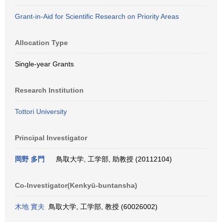
Grant-in-Aid for Scientific Research on Priority Areas
Allocation Type
Single-year Grants
Research Institution
Tottori University
Principal Investigator
岡野 多門
鳥取大学, 工学部, 助教授 (20112104)
Co-Investigator(Kenkyū-buntansha)
木地 實夫
鳥取大学, 工学部, 教授 (60026002)