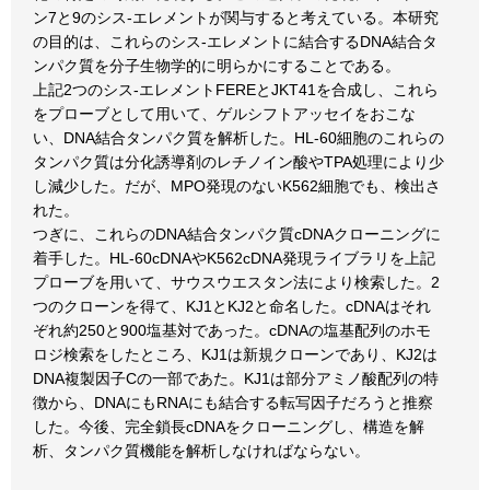
ン7と9のシス-エレメントが関与すると考えている。本研究
の目的は、これらのシス-エレメントに結合するDNA結合タ
ンパク質を分子生物学的に明らかにすることである。
上記2つのシス-エレメントFEREとJKT41を合成し、これら
をプローブとして用いて、ゲルシフトアッセイをおこな
い、DNA結合タンパク質を解析した。HL-60細胞のこれらの
タンパク質は分化誘導剤のレチノイン酸やTPA処理により少
し減少した。だが、MPO発現のないK562細胞でも、検出さ
れた。
つぎに、これらのDNA結合タンパク質cDNAクローニングに
着手した。HL-60cDNAやK562cDNA発現ライブラリを上記
プローブを用いて、サウスウエスタン法により検索した。2
つのクローンを得て、KJ1とKJ2と命名した。cDNAはそれ
ぞれ約250と900塩基対であった。cDNAの塩基配列のホモ
ロジ検索をしたところ、KJ1は新規クローンであり、KJ2は
DNA複製因子Cの一部であた。KJ1は部分アミノ酸配列の特
徴から、DNAにもRNAにも結合する転写因子だろうと推察
した。今後、完全鎖長cDNAをクローニングし、構造を解
析、タンパク質機能を解析しなければならない。