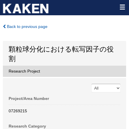
Back to previous page
顆粒球分化における転写因子の役
割
Research Project
Project/Area Number
07269215
Research Category