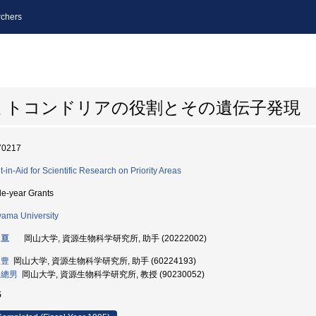
chers
ミトコンドリアの役割とその遺伝子発現
70217
t-in-Aid for Scientific Research on Priority Areas
le-year Grants
ama University
 亘
岡山大学, 資源生物科学研究所, 助手 (20222002)
 豊
岡山大学, 資源生物科学研究所, 助手 (60224193)
 總男
岡山大学, 資源生物科学研究所, 教授 (90230052)
5