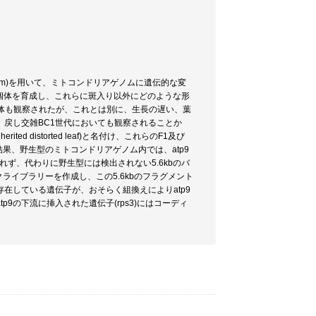
 (chm)を用いて、ミトコンドリアゲノムに遺伝的な変
個体を育成し、これらに斑入り以外にどのような形
個体も観察されたが、これとは別に、生長の遅い、葉
戻し交雑BC1世代においても観察されることか
d distorted leaf)と名付け、これらのF1及び
果、野生型のミトコンドリアゲノム内では、atp9
されず、代わりに野生型には検出されない5.6kbのバ
ライブラリーを作成し、この5.6kbのフラグメント
在している遺伝子が、おそらく組換えによりatp9
9の下流に挿入された遺伝子(rps3)にはコーディ