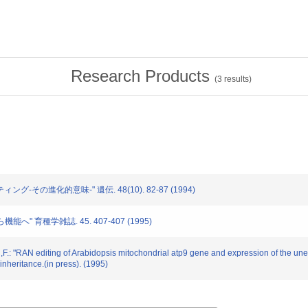
Research Products
(
3
results)
ング-その進化的意味-" 遺伝. 48(10). 82-87 (1994)
能へ" 育種学雑誌. 45. 407-407 (1995)
.: "RAN editing of Arabidopsis mitochondrial atp9 gene and expression of the unedi
nheritance.(in press). (1995)