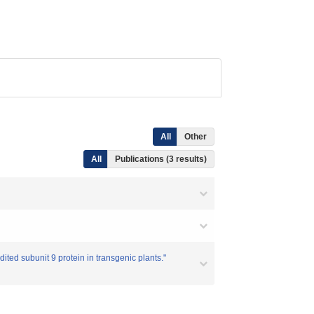
All
Other
All
Publications (3 results)
ted subunit 9 protein in transgenic plants."