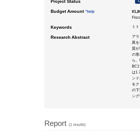
C
Project Status
Budget Amount
*help
¥1,8
Fisc
ミト
Keywords
アラ
Research Abstract
異を
質が
の形
ら、
BC
は1
ンド
をク
の下
ング
Report
(1 results)