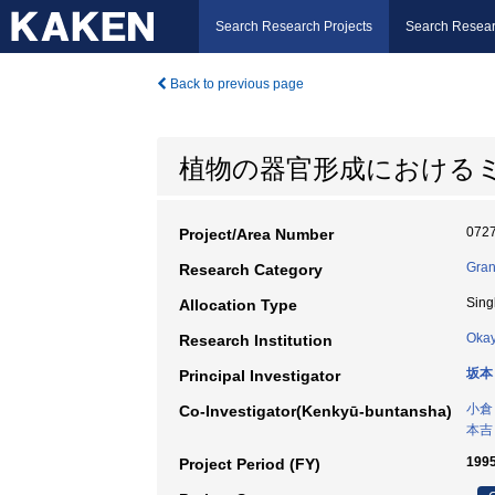
Search Research Projects
Search Resear
Back to previous page
植物の器官形成における
072
Project/Area Number
Gran
Research Category
Sing
Allocation Type
Okay
Research Institution
坂本
Principal Investigator
小倉
Co-Investigator(Kenkyū-buntansha)
本吉
199
Project Period (FY)