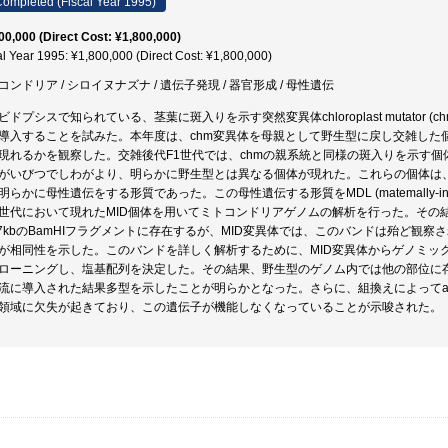
ompleted (Fiscal Year 1995)
00,000 (Direct Cost: ¥1,800,000)
al Year 1995: ¥1,800,000 (Direct Cost: ¥1,800,000)
コンドリア / シロイヌナズナ / 遺伝子発現 / 器官形成 / 母性遺伝
ビドプシスで知られている、茎葉に斑入りを示す突然変異体chloroplast mutator
導入することを試みた。本年度は、chm変異体を母親として野生型に戻し交雑した
現れるかを観察した。交雑後代F1世代では、chmの親系統と同様の斑入りを示す
がいびつでしわがより、明らかに野生型とは異なる個体が現れた。これらの個体は、
明らかに母性遺伝をする形質であった。この母性遺伝する形質をMDL (matemally-inherite
1世代において現れたMID個体を用いてミトコンドリアゲノムの解析を行った。その結
.7kbのBamHIフラグメントに存在するが、MID変異体では、このバンドは殆ど観察
が相同性を示した。このバンドを詳しく解析するために、MID変異体からゲノミック
ローニングし、塩基配列を決定した。その結果、野生型のゲノム内では他の部位に存
流に導入された結果多型を示したことが明らかとなった。さらに、組換えによってatp
領域に欠失が起きており、この遺伝子が機能しなくなっていることが示唆された。