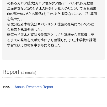
のあるガロア拡大(ガロア群が(2,2)型アーベル群,四元数群,
二面体群など1のとき,kの円分I_p-拡大のλについてある結果
(kの部分体のλとの関係)を得た.また,特別なpについて計算例
を集めた。
研究分担者木村茂はネバンリンナ理論の発展についての総
合報告を執筆発表した。
研究分担者木村寛は授業資料として計算機から電算機に至
るまでの発達を文献対比により整理した.また,中学校の課題
学習で扱う教材を事例毎に考察した.
Report
(1 results)
1995
Annual Research Report