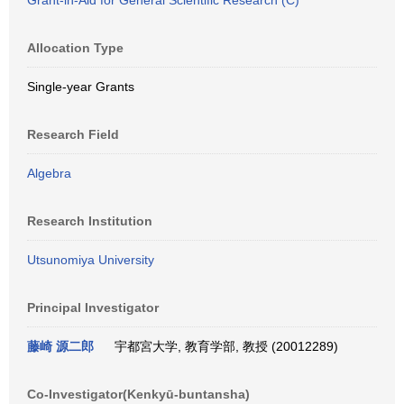
Grant-in-Aid for General Scientific Research (C)
Allocation Type
Single-year Grants
Research Field
Algebra
Research Institution
Utsunomiya University
Principal Investigator
藤崎 源二郎
宇都宮大学, 教育学部, 教授 (20012289)
Co-Investigator(Kenkyū-buntansha)