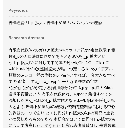
Keywords
岩澤理論 / I_p-拡大 / 岩澤不変量 / ネバンリンナ理論
Research Abstract
有限次代数体kのガロア拡大K/kのガロア群がp進整数環(p:素
数)I_pのカロ法群に同型であるとき,K/kをI_p-拡大とい
う.I_p-拡大K/kに対して中間体の列k=k,⊆k_1⊆…⊆k_n⊆…
⊆K,k_n/kはp^u次巡回拡大,が唯一つ定まる.k_nのイデアル
類群のp-シロ一群の位数をp^<en>とすれば,十分大きなすべ
てのnに対してe_n=λ_n+μp^n+vとなる整数の定数
λ(≧0),μ(≧0),Vが定まる(岩澤類数公式).λ,μをI_p-拡大K/kの
岩澤不変量という.有限次代数体kに1のpべき乗根すべてを
添加した体k_∞はkのI_p-拡大体となる.k∞/kをkの円分I_p-拡
大とよぶ.岩澤不変量λ,μの研究は代数的整数論における中心
的課題の一つであり,とくに円分I_p-拡大のλ,μの研究は重要
かつ興味あるものである.本研究ではとくに円分I_p-拡大のλ
について考察した。すなわち,研究代表者藤崎はkが有理数体