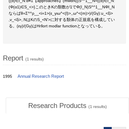
{(α)∈I_N:α≡1【approaches】(mwdN)}S^^1__N={(α)∈I_N:
(Φ(α1)∈S_<>}このときKの類数が1でΦ(I_N)S^^1__NΦI_N
ならばθ=Σ^^ρ__<i=1>(ε_γιω^<(l)>,,ω^<(m)>)/(Gγ):u_<ξi>
,v_<ξi>,:NはKのS_<N'>に対する類体の正規底を構成してい
る。(εγ)/(Gγ)はHrllort modlar functionとなっている。
Report
(1 results)
1995
Annual Research Report
Research Products
(
1
results)