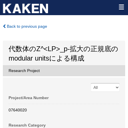
Back to previous page
代数体のZ^<LP>_p-拡大の正規底の
modular unitsによる構成
Research Project
Project/Area Number
07640020
Research Category