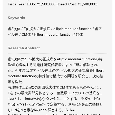
Fiscal Year 1995: ¥1,500,000 (Direct Cost: ¥1,500,000)
Keywords
虚2次体 / Zp-拡大 / 正規底 / elliptic modular function / 虚ア-
ペル体 / CM体 / Hilhert modular function / 類体
Research Abstract
虚2次体のZ_p-拡大の正規底をelliptic modular functionの特
殊値で構成する問題は研究代表者によって既に解決され
た。今年度は虚ア-ペル体上のア-ペル拡大の正規底をHilbert
modular functionの特殊値で構成する問題を研究し、次の結
果を得た。
有理数体上2m次の巡回拡大体でCM体であるものをKとし、
Fをその最大実部分体とする、整数環Q_KのQ_Fの基底を1
つωとし、Im(ω^<(ν)>)>0 ν=1,2…,mとする。Φ:K^x→K^x
Φ(α)=α^<(1)>‥α^<(m)> で定義する。さらにNを正の整数と
しI_NをNと素なKのideal群とする。S_N=