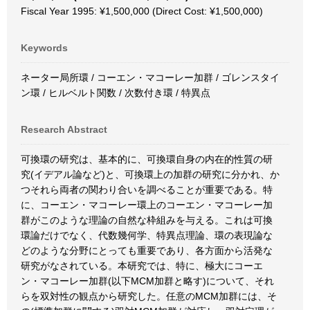
Fiscal Year 1995: ¥1,500,000 (Direct Cost: ¥1,500,000)
Keywords
ネーター局所環 / コーエン・マコーレー加群 / ゴレンスタイ
ン環 / ヒルベルト関数 / 次数付き環 / 特異点
Research Abstract
可換環の研究は、基本的に、可換環自身の内在的性質の研
究(イデアル論など)と、可換環上の加群の研究に分かれ、か
つそれら両者の関わり合いを調べることが重要である。特
に、コーエン・マコーレー環上のコーエン・マコーレー加
群がこのような理論の自然な枠組みを与える。これは可換
環論だけでなく、代数幾何学、特異点理論、環の表現論な
どのような分野にとっても重要であり、各方面から活発な
研究がなされている。本研究では、特に、極大にコーエ
ン・マコーレー加群(以下MCM加群と略す)について、それ
らを双対性の観点から研究した。任意のMCM加群には、そ