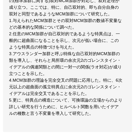
の(標準加群に関する)双対MCM加群が対応し、双対定理が
成り立つ。ここでは、特に、自己双対的、即ち自分自身の
双対と同型であるようなMCM加群について研究した。
1.与えられたMCM加群とその双対MCM加群の数値不変量な
どの基本的な関係について調べた。
2.任意のMCM加群が自己双対的であるような特異点は、一
般的に超曲面になることを示し、次元が低い場合に、この
ような特異点の特徴づけを与えた。
3.アウスランダー加群と呼ぶ特殊な自己双対的MCM加群の
類を導入し、それらと局所環の余次元2のゴレンスタイン・
イデアルの偶連関類との間に一対一の関係(ラオ対応)が成り
立つことを示した。
4.MCM加群の理論を完全交叉の問題に応用した。特に、6次
元以上の超曲面の孤立特異点に余次元2のゴレンスタイン・
イデアルは完全交叉であることを示した。
5.更に、特異点の構造について、可換環論の立場からのより
詳しい研究を行うために、ヒルベルト関数を用いたイデア
ルの種数と言う不変量を導入して研究した。