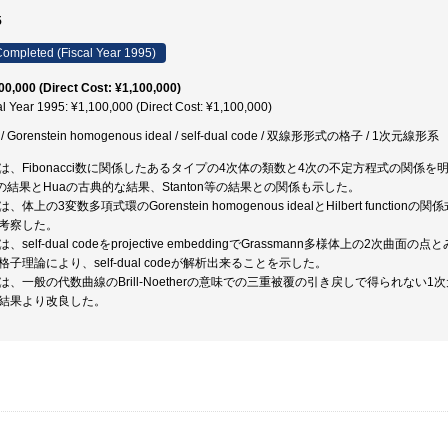
5
ompleted (Fiscal Year 1995)
00,000 (Direct Cost: ¥1,100,000)
al Year 1995: ¥1,100,000 (Direct Cost: ¥1,100,000)
/ Gorenstein homogenous ideal / self-dual code / 双線形形式の格子 / 1次元線形系
は、Fibonacci数に関係したあるタイプの4次体の類数と4次の不定方程式の関係
oの結果とHuaの古典的な結果、Stanton等の結果との関係も示した。
、体上の3変数多項式環のGorenstein homogenous idealとHilbert functionの
考察した。
は、self-dual codeをprojective embeddingでGrassmann多様体上
格子理論により、self-dual codeが解析出来ることを示した。
は、一般の代数曲線のBrill-Noetherの意味での三重被覆の引き戻しで得られない1次
結果より改良した。