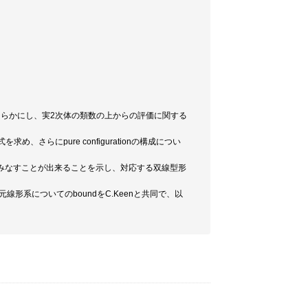
を明らかにし、実2次体の類数の上からの評価に関する
関係式を求め、さらにpure configurationの構成につい
の2次曲面の点とみなすことが出来ることを示し、対応する双線型形
元線形系についてのboundをC.Keenと共同で、以