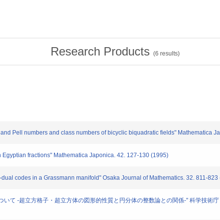
Research Products
(
6
results)
s and Pell numbers and class numbers of bicyclic biquadratic fields" Mathematica J
n Egyptian fractions" Mathematica Japonica. 42. 127-130 (1995)
elf-dual codes in a Grassmann manifold" Osaka Journal of Mathematics. 32. 811-823
onoi cellについて -超立方格子・超立方体の図形的性質と円分体の整数論との関係-" 科学技