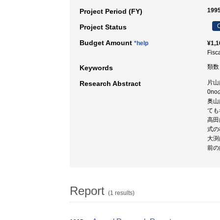
199
Project Period (FY)
C
Project Status
Budget Amount
*help
¥1,1
Fisc
類数 
Keywords
片山
Research Abstract
0n
奥山は
ても
高田
式の
大渕
前の
Report
(1 results)