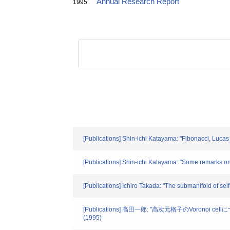
Annual Research Report
1995
[Publications] Shin-ichi Katayama: "Fibonacci, Luca
[Publications] Shin-ichi Katayama: "Some remarks o
[Publications] Ichiro Takada: "The submanifold of s
[Publications] 高田一郎: "高次元格子のVor
(1995)