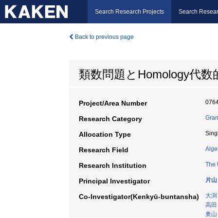
Search Research Projects
Search Resear
Back to previous page
類数問題とHomology代
076
Project/Area Number
Gran
Research Category
Sing
Allocation Type
Alge
Research Field
The 
Research Institution
片山
Principal Investigator
大渕
Co-Investigator(Kenkyū-buntansha)
高田
奥山