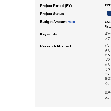
199
Project Period (FY)
C
Project Status
Budget Amount
*help
¥2,1
Fisc
縮合
Keywords
ゾア
ピレ
Research Abstract
きた
ロン
びア
また
は構
一方
発原
め、
ころ
電子
扱い