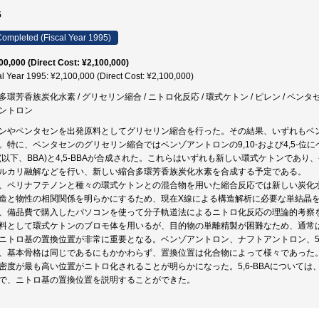
5
ompleted (Fiscal Year 1995)
00,000 (Direct Cost: ¥2,100,000)
al Year 1995: ¥2,100,000 (Direct Cost: ¥2,100,000)
多環芳香族炭化水素 / グリセリン縮合 / ニトロ化反応 / 環式ケトン / ピレン / ペンタセン
ントロン
ンやペンタセンを出発原料としてグリセリン縮合を行った。その結果、いずれもベ
。特に、ペンタセンのグリセリン縮合ではベンゾアントロンの9,10-および4,5-位に
(以下、BBA)と4,5-BBAが合成された。これらはいずれも新しい環式ケトンであ
ルカリ融解などを行い、新しい縮合多環芳香族炭化水素を合成する予定である。
、ペリナフテノンと種々の環式ケトンとの混合物を用いた縮合反応では新しい炭化
造と物性の相関関係を明らかにするため、現在X線による構造解析に必要な単結晶
、備品費で購入したパソコンを使って分子軌道法によるニトロ化反応の理論的考察
料として環式ケトンのブロモ体を用いるが、目的物の単離精製が困難なため、通常
ニトロ基の置換位置が非常に重要となる。ベンゾアントロン、ナフトアントロン、5,6-BBA
、基本骨格は同じであるにもかかわらず、置換位置は化合物によって様々であった。5
密度が最も高い位置がニトロ化されることが明らかになった。5,6-BBAについて
で、ニトロ基の置換位置を説明することができた。