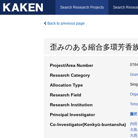
Search Research Projects
Search Resear
Back to previous page
歪みのある縮合多環芳香
076
Project/Area Number
Gran
Research Category
Sing
Allocation Type
Orga
Research Field
Toho
Research Institution
藤沢
Principal Investigator
内田
Co-Investigator(Kenkyū-buntansha)
大島
大西