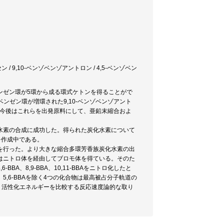
 / 9,10-ベンゾベンゾアントロン / 4,5-ベンゾベン
ンゼン環が5環から成る環式ケトンを得ることがで
ベンゼン環が増環された9,10-ベンゾベンゾアント
り、今後はこれらを出発原料にして、亜鉛末縮合およ
水素の合成に成功した。得られた炭化水素について
を作成中である。
を行った。より大きな縮合多環芳香族炭化水素の出
はニトロ体を経由してブロモ体を得ている。そのた
、8,9-BBA、10,11-BBAをニトロ化したと
,6-BBAを除く4つの化合物は最高被占分子軌道の
は、活性化エネルギーを比較する反応速度論的な取り