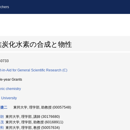
chers
族炭化水素の合成と物性
40733
t-in-Aid for General Scientific Research (C)
le-year Grants
nic chemistry
 University
 捷二
東邦大学, 理学部, 助教授 (00057548)
 朗
東邦大学, 理学部, 講師 (30176680)
 茂
東邦大学, 理学部, 助教授 (60168911)
 勲
東邦大学, 理学部, 教授 (50057634)