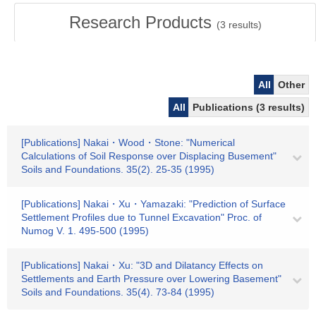
Research Products
(
3
results)
All
Other
All
Publications (3 results)
[Publications] Nakai・Wood・Stone: "Numerical
Calculations of Soil Response over Displacing Busement"
Soils and Foundations. 35(2). 25-35 (1995)
[Publications] Nakai・Xu・Yamazaki: "Prediction of Surface
Settlement Profiles due to Tunnel Excavation" Proc. of
Numog V. 1. 495-500 (1995)
[Publications] Nakai・Xu: "3D and Dilatancy Effects on
Settlements and Earth Pressure over Lowering Basement"
Soils and Foundations. 35(4). 73-84 (1995)