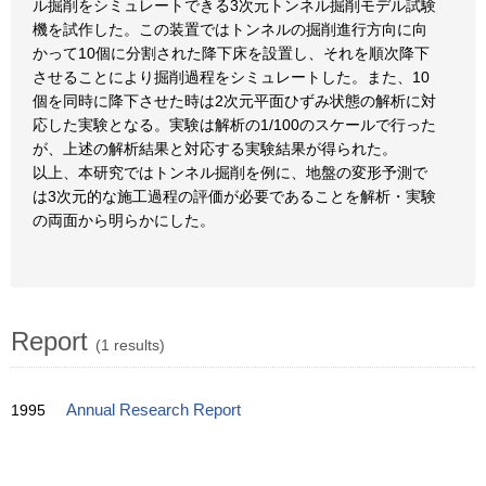
ル掘削をシミュレートできる3次元トンネル掘削モデル試験
機を試作した。この装置ではトンネルの掘削進行方向に向
かって10個に分割された降下床を設置し、それを順次降下
させることにより掘削過程をシミュレートした。また、10
個を同時に降下させた時は2次元平面ひずみ状態の解析に対
応した実験となる。実験は解析の1/100のスケールで行った
が、上述の解析結果と対応する実験結果が得られた。
以上、本研究ではトンネル掘削を例に、地盤の変形予測で
は3次元的な施工過程の評価が必要であることを解析・実験
の両面から明らかにした。
Report
(1 results)
1995
Annual Research Report