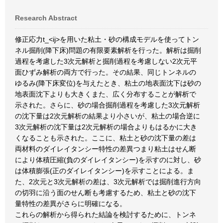
Research Abstract
修正応力t_<ij>を用いた粘土・砂の構成モデルを使ってトン
ネル掘削(降下床)問題の有限要素解析を行った。解析は掘削
過程を考慮した3次元解析と掘削過程を考慮しない2次元平
面ひずみ解析の両方で行った。その結果、同じトンネルの
ゆるみ(降下床変位)を与えたとき、粘土の地表面沈下は砂の
地表面沈下よりも大きくまた、広く分布することが解析で
示された。さらに、砂の場合掘削過程を考慮した3次元解析
の沈下量は2次元解析の結果より小さいが、粘土の場合逆に
3次元解析の沈下量は2次元解析の場合よりもはるかに大き
くなることも示された。ここに、粘土と砂の沈下量の差は
両材料のダイレイタンシー特性の差異つまり粘土はせん断
により体積圧縮(負のダイレイタンシー)を示すのに対し、砂
は体積膨張(正のダイレイタンシー)を示すことによる。ま
た、2次元と3次元解析の差は、3次元解析では掘削進行方向
の切羽に沿う面のせん断も考慮するため、粘土と砂の沈下
量特性の差異がさらに明確になる。
これらの解析から得られた結論を検討するために、トンネ